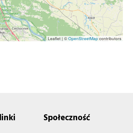
Leaflet | ©
OpenStreetMap
contributors
linki
Społeczność