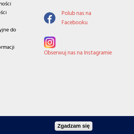
ności
ści
Polub nas na
Facebooku
yjne do
ormacji
Obserwuj nas na Instagramie
Zgadzam się
Projekt i wykonanie: