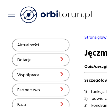
Przejdź
do
treści
Strona głów
Ścieżka
Aktualności
Show
Jęczmi
nawiga
Dotacje
Show
Opis/uwag
Współpraca
Show
Szczegółow
Partnerstwo
Show
1) funkcja:
2) powierzc
Baza
Show
3) kondygnac