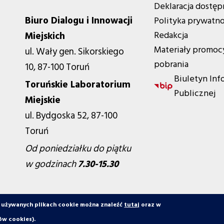
Deklaracja dostęp
Biuro Dialogu i Innowacji
Polityka prywatno
Redakcja
Miejskich
Materiały promoc
ul. Wały gen. Sikorskiego
pobrania
10, 87-100 Toruń
Biuletyn Inf
Toruńskie Laboratorium
Publicznej
Miejskie
ul. Bydgoska 52, 87-100
Toruń
Od poniedziałku do piątku
w godzinach
7.30-15.30
o używanych plikach cookie można znaleźć
tutaj
oraz w
ów cookies).