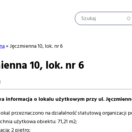
Szukaj
na
Jęczmienna 10, lok. nr 6
enna 10, lok. nr 6
cyjna
i
a informacja o lokalu użytkowym przy ul. Jęczmiennej
 lokal przeznaczono na działalność statutową organizacji
hnia użytkowa obiektu: 71,21 m2;
ja: 2 piętro;