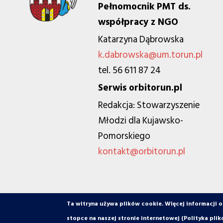
Pełnomocnik PMT ds.
współpracy z NGO
Katarzyna Dąbrowska
k.dabrowska@um.torun.pl
tel. 56 611 87 24
Serwis orbitorun.pl
Redakcja: Stowarzyszenie
Młodzi dla Kujawsko-
Pomorskiego
kontakt@orbitorun.pl
Ta witryna używa plików cookie. Więcej informacji 
© orbiToruń.pl - Miasto, ludzie, organizacje
stopce na naszej stronie internetowej (Polityka plik