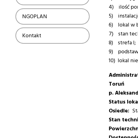
4) ilość po
5) instalacj
NGOPLAN
Show
6) lokal w 
7) stan tec
Kontakt
Show
8) strefa I;
9) podstawow
10) lokal n
Administr
Toruń
p. Aleksand
Status loka
Osiedle
St
Stan techn
Powierzch
Dostępność