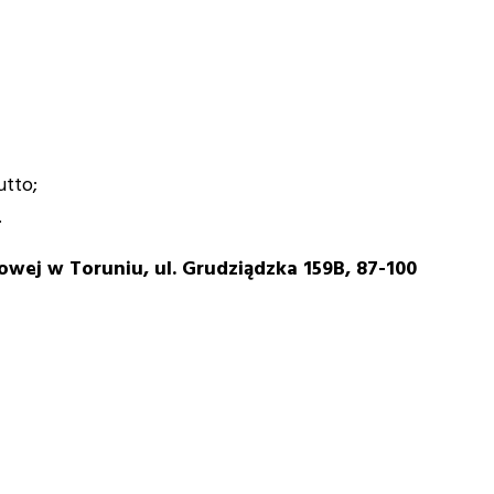
utto;
.
wej w Toruniu, ul. Grudziądzka 159B, 87-100