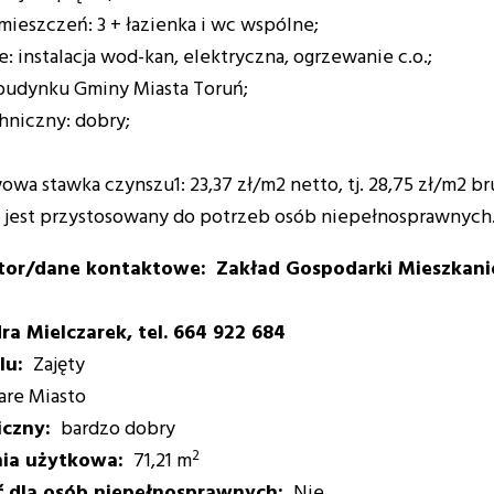
mieszczeń: 3 + łazienka i wc wspólne;
e: instalacja wod-kan, elektryczna, ogrzewanie c.o.;
budynku Gminy Miasta Toruń;
hniczny: dobry;
a stawka czynszu1: 23,37 zł/m2 netto, tj. 28,75 zł/m2 br
ie jest przystosowany do potrzeb osób niepełnosprawnych
ator/dane kontaktowe
Zakład Gospodarki Mieszkanio
ra Mielczarek, tel. 664 922 684
lu
Zajęty
are Miasto
iczny
bardzo dobry
2
nia użytkowa
71,21 m
 dla osób niepełnosprawnych
Nie