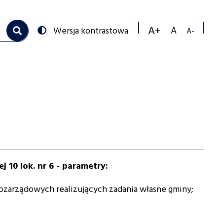
Przełącz
Wersja kontrastowa
na:
Zmniejs
Resetuj
Zwiększ
rozmiar
rozmiar
rozmiar
czcionk
czcionki
czcionki
 10 lok. nr 6 - parametry:
 pozarządowych realizujących zadania własne gminy;