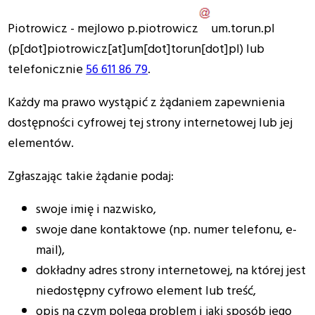
Piotrowicz
- mejlowo
p
.
piotrowicz
um
.
torun
.
pl
(p[dot]piotrowicz[at]um[dot]torun[dot]pl)
lub
telefonicznie
56 611 86 79
.
Każdy ma prawo wystąpić z żądaniem zapewnienia
dostępności cyfrowej tej strony internetowej lub jej
elementów.
Zgłaszając takie żądanie podaj:
swoje imię i nazwisko,
swoje dane kontaktowe (np. numer telefonu, e-
mail),
dokładny adres strony internetowej, na której jest
niedostępny cyfrowo element lub treść,
opis na czym polega problem i jaki sposób jego