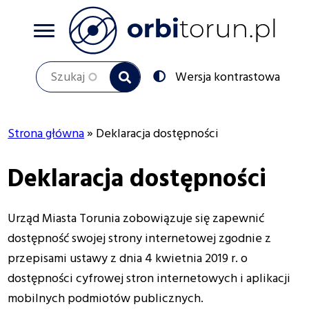
Przejdź
do
treści
Szukaj
Przełącz
Wersja kontrastowa
na:
Strona główna
Deklaracja dostępności
Ścieżka
Deklaracja dostępności
nawigacyjna
Urząd Miasta Torunia
zobowiązuje się zapewnić
dostępność swojej
strony internetowej
zgodnie z
przepisami ustawy z dnia 4 kwietnia 2019 r. o
dostępności cyfrowej stron internetowych i aplikacji
mobilnych podmiotów publicznych.