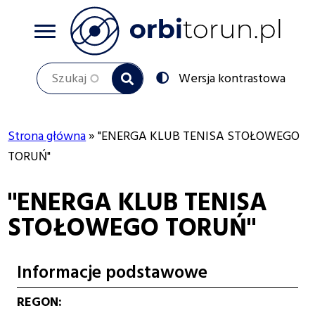
Przejdź
do
treści
Szukaj
Przełącz
Wersja kontrastowa
na:
Strona główna
"ENERGA KLUB TENISA STOŁOWEGO
Ścieżka
TORUŃ"
nawigacyjna
"ENERGA KLUB TENISA
STOŁOWEGO TORUŃ"
Informacje podstawowe
REGON