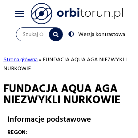
Przejdź
do
treści
Szukaj
Przełącz
Wersja kontrastowa
na:
Strona główna
FUNDACJA AQUA AGA NIEZWYKLI
Ścieżka
NURKOWIE
nawigacyjna
FUNDACJA AQUA AGA
NIEZWYKLI NURKOWIE
Informacje podstawowe
REGON