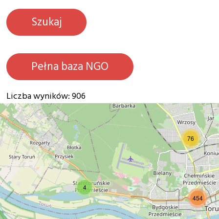
Pełna baza NGO
Liczba wyników: 906
20
76
4
454