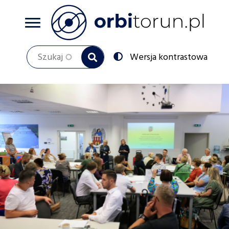
Przejdź
do
treści
Szukaj
Przełącz
Wersja kontrastowa
na: