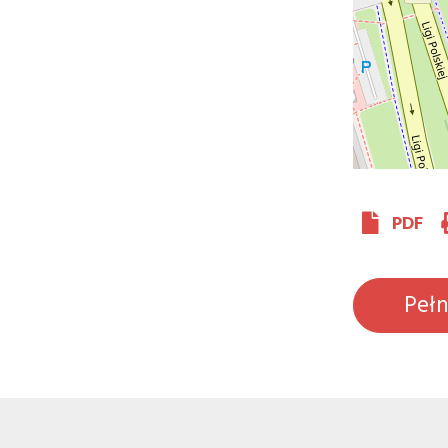
PDF
Peł