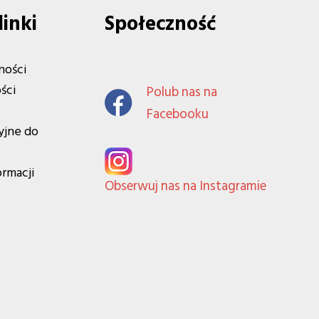
linki
Społeczność
ności
ści
Polub nas na
Facebooku
yjne do
ormacji
Obserwuj nas na Instagramie