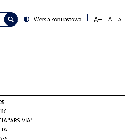
Przełącz
Wersja kontrastowa
na:
Zmniejs
Resetuj
Zwiększ
rozmiar
rozmiar
rozmiar
czcionk
czcionki
czcionki
25
116
JA "ARS-VIA"
CJA
635