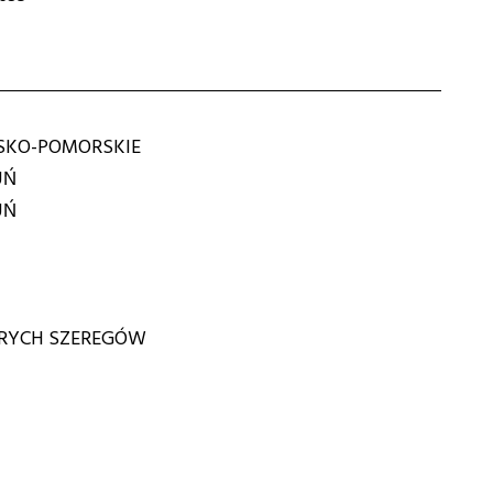
KO-POMORSKIE
UŃ
UŃ
ARYCH SZEREGÓW