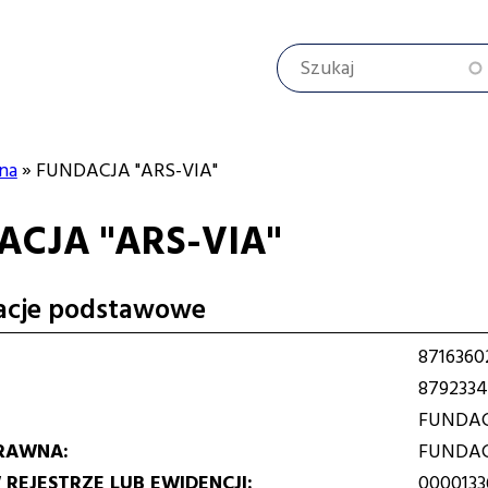
Szukaj
na
FUNDACJA "ARS-VIA"
ACJA "ARS-VIA"
cyjna
acje podstawowe
8716360
8792334
FUNDAC
RAWNA
FUNDA
REJESTRZE LUB EWIDENCJI
0000133