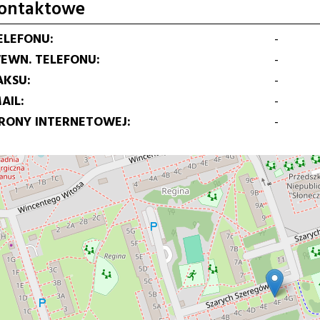
ontaktowe
ELEFONU
-
EWN. TELEFONU
-
AKSU
-
AIL
-
TRONY INTERNETOWEJ
-