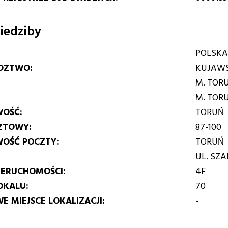
iedziby
POLSKA
DZTWO
KUJAWS
M. TOR
M. TOR
WOŚĆ
TORUŃ
ZTOWY
87-100
WOŚĆ POCZTY
TORUŃ
UL. SZ
IERUCHOMOŚCI
4F
OKALU
70
E MIEJSCE LOKALIZACJI
-