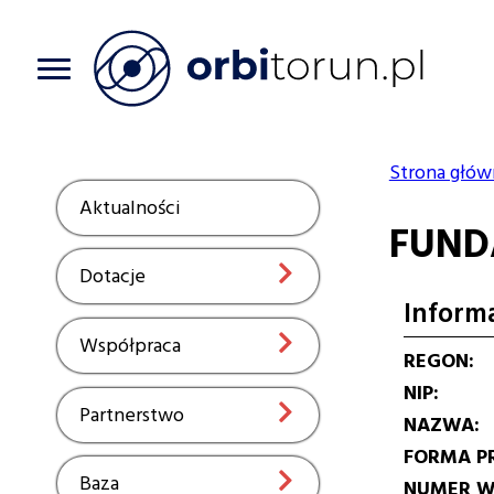
Przejdź
do
treści
Strona głów
Ścieżka
Aktualności
Show
FUND
nawiga
Dotacje
Show
Inform
Współpraca
Show
REGON
NIP
Partnerstwo
Show
NAZWA
FORMA P
Baza
Show
NUMER W 