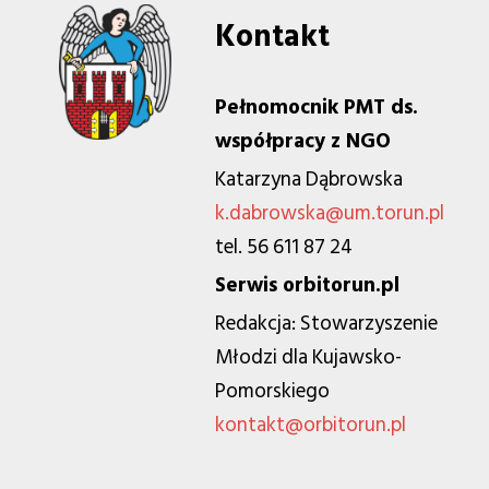
Kontakt
Pełnomocnik PMT ds.
współpracy z NGO
Katarzyna Dąbrowska
k.dabrowska@um.torun.pl
tel. 56 611 87 24
Serwis orbitorun.pl
Redakcja: Stowarzyszenie
Młodzi dla Kujawsko-
Pomorskiego
kontakt@orbitorun.pl