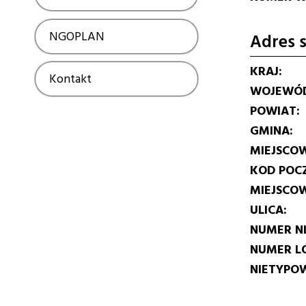
NGOPLAN
Show
Adres s
KRAJ
Kontakt
Show
WOJEWÓ
POWIAT
GMINA
MIEJSCO
KOD POC
MIEJSCO
ULICA
NUMER N
NUMER L
NIETYPOW