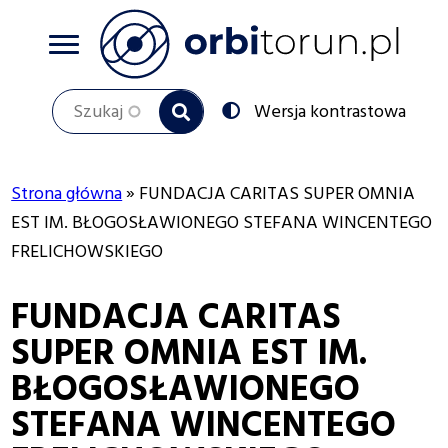
Przejdź
do
treści
Szukaj
Przełącz
Wersja kontrastowa
na:
Strona główna
FUNDACJA CARITAS SUPER OMNIA
Ścieżka
EST IM. BŁOGOSŁAWIONEGO STEFANA WINCENTEGO
FRELICHOWSKIEGO
nawigacyjna
FUNDACJA CARITAS
SUPER OMNIA EST IM.
BŁOGOSŁAWIONEGO
STEFANA WINCENTEGO