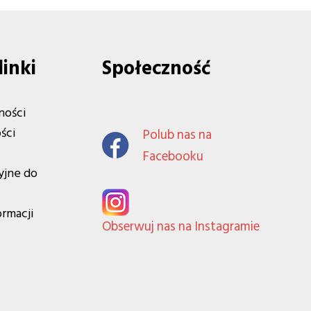
linki
Społeczność
ności
ści
Polub nas na
Facebooku
yjne do
ormacji
Obserwuj nas na Instagramie