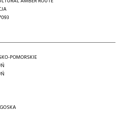
ULTURAL AMBER ROUTE
CJA
7093
KO-POMORSKIE
UŃ
UŃ
DGOSKA