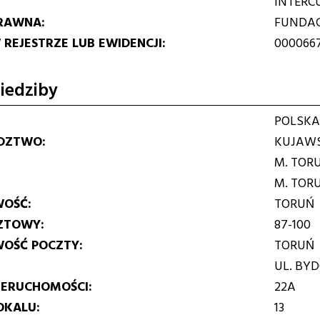
INTERC
RAWNA
FUNDA
REJESTRZE LUB EWIDENCJI
000066
iedziby
POLSKA
DZTWO
KUJAWS
M. TOR
M. TOR
WOŚĆ
TORUŃ
ZTOWY
87-100
WOŚĆ POCZTY
TORUŃ
UL. BY
IERUCHOMOŚCI
22A
OKALU
13