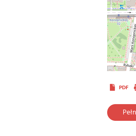
PDF
Peł