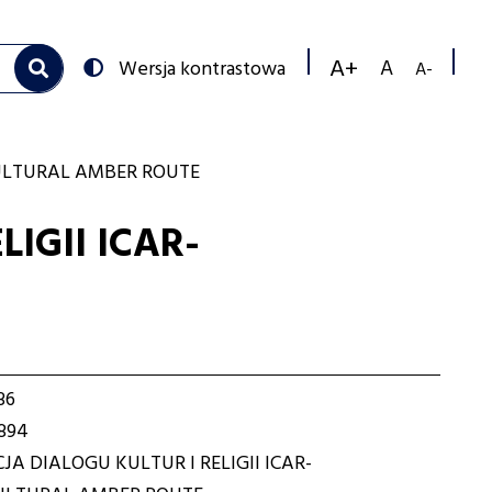
Przełącz
Wersja kontrastowa
na:
Zmniejs
Resetuj
Zwiększ
rozmiar
rozmiar
rozmiar
czcionk
czcionki
czcionki
CULTURAL AMBER ROUTE
IGII ICAR-
36
894
A DIALOGU KULTUR I RELIGII ICAR-