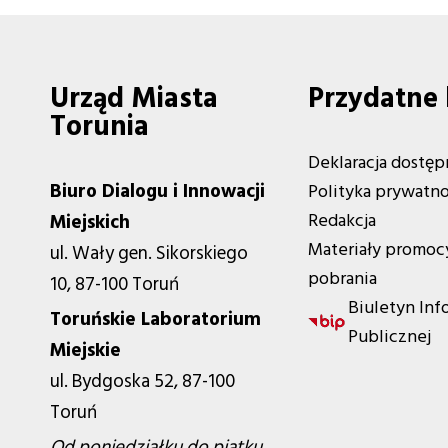
Urząd Miasta
Przydatne 
Torunia
Deklaracja dostęp
Biuro Dialogu i Innowacji
Polityka prywatno
Redakcja
Miejskich
Materiały promoc
ul. Wały gen. Sikorskiego
pobrania
10, 87-100 Toruń
Biuletyn Inf
Toruńskie Laboratorium
Publicznej
Miejskie
ul. Bydgoska 52, 87-100
Toruń
Od poniedziałku do piątku