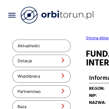
Przejdź
do
treści
Strona głów
Ścieżka
Aktualności
Show
FUNDA
nawiga
INTE
Dotacje
Show
Współpraca
Show
Inform
REGON
Partnerstwo
Show
NIP
NAZWA
Baza
Show