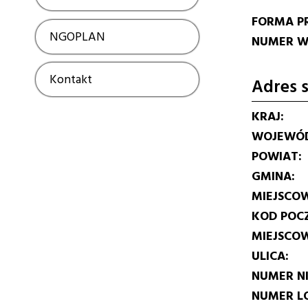
FORMA P
NGOPLAN
Show
NUMER W 
Kontakt
Show
Adres s
KRAJ
WOJEWÓ
POWIAT
GMINA
MIEJSCO
KOD POC
MIEJSCO
ULICA
NUMER N
NUMER L