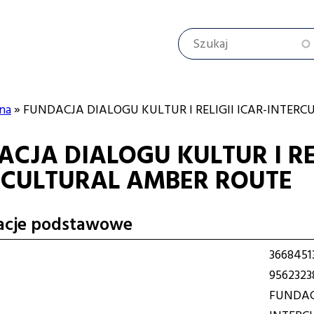
Szukaj
na
FUNDACJA DIALOGU KULTUR I RELIGII ICAR-INTER
CJA DIALOGU KULTUR I REL
cyjna
RCULTURAL AMBER ROUTE
acje podstawowe
3668451
9562323
FUNDACJ