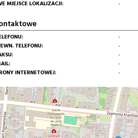
E MIEJSCE LOKALIZACJI
-
ontaktowe
ELEFONU
-
EWN. TELEFONU
-
AKSU
-
AIL
-
TRONY INTERNETOWEJ
-