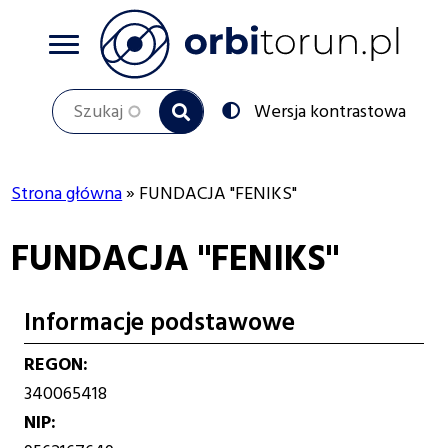
Przejdź
do
treści
Szukaj
Przełącz
Wersja kontrastowa
na:
Strona główna
FUNDACJA "FENIKS"
Ścieżka
FUNDACJA "FENIKS"
nawigacyjna
Informacje podstawowe
REGON
340065418
NIP