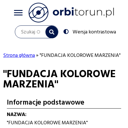
Przejdź
do
treści
Szukaj
Przełącz
Wersja kontrastowa
na:
Strona główna
"FUNDACJA KOLOROWE MARZENIA"
Ścieżka
"FUNDACJA KOLOROWE
nawigacyjna
MARZENIA"
Informacje podstawowe
NAZWA
"FUNDACJA KOLOROWE MARZENIA"