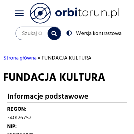
Przejdź
do
treści
Szukaj
Przełącz
Wersja kontrastowa
na:
Strona główna
FUNDACJA KULTURA
Ścieżka
FUNDACJA KULTURA
nawigacyjna
Informacje podstawowe
REGON
340126752
NIP