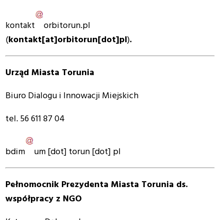
kontakt
orbitorun
.
pl
(
kontakt[at]orbitorun[dot]pl
)
.
Urząd Miasta Torunia
Biuro Dialogu i Innowacji Miejskich
tel. 56 611 87 04
bdim
um
[dot]
torun
[dot]
pl
Pełnomocnik Prezydenta Miasta Torunia ds.
współpracy z NGO