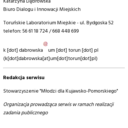
Katarzyna Dąbrowska
Biuro Dialogu i Innowacji Miejskich
Toruńskie Laboratorium Miejskie - ul. Bydgoska 52
telefon: 56 61 18 724 / 668 448 699
k
[dot]
dabrowska
um
[dot]
torun
[dot]
pl
(k[dot]dabrowska[at]um[dot]torun[dot]pl)
Redakcja serwisu
Stowarzyszenie "Młodzi dla Kujawsko-Pomorskiego"
Organizacja prowadząca serwis w ramach realizacji
zadania publicznego