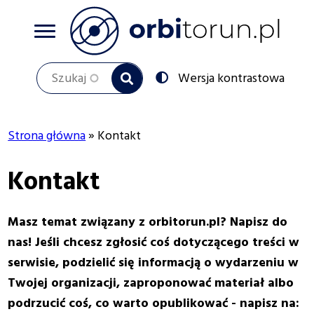
Przejdź
do
treści
Szukaj
Przełącz
Wersja kontrastowa
na:
Strona główna
Kontakt
Ścieżka
Kontakt
nawigacyjna
Masz temat związany z orbitorun.pl? Napisz do
nas! Jeśli chcesz zgłosić coś dotyczącego treści w
serwisie, podzielić się informacją o wydarzeniu w
Twojej organizacji, zaproponować materiał albo
podrzucić coś, co warto opublikować - napisz na: