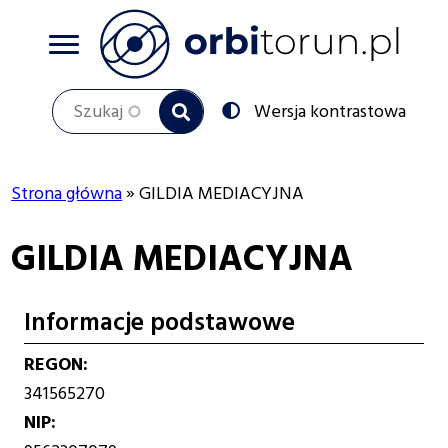
Przejdź
do
treści
Szukaj
Przełącz
Wersja kontrastowa
na:
Strona główna
GILDIA MEDIACYJNA
Ścieżka
GILDIA MEDIACYJNA
nawigacyjna
Informacje podstawowe
REGON
341565270
NIP