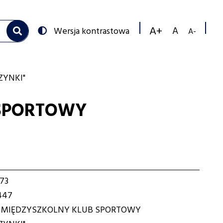
Przełącz
Wersja kontrastowa
na:
Zmniejs
Resetuj
Zwiększ
rozmiar
rozmiar
rozmiar
czcionk
czcionki
czcionki
ZYNKI"
 SPORTOWY
73
447
I MIĘDZYSZKOLNY KLUB SPORTOWY