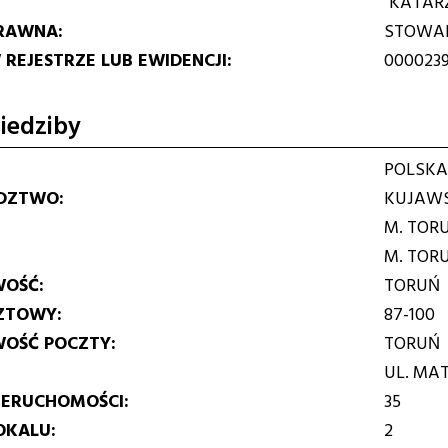
"KATAR
RAWNA
STOWAR
REJESTRZE LUB EWIDENCJI
0000239
iedziby
POLSKA
DZTWO
KUJAWS
M. TOR
M. TOR
WOŚĆ
TORUŃ
ZTOWY
87-100
WOŚĆ POCZTY
TORUŃ
UL. MAT
IERUCHOMOŚCI
35
OKALU
2