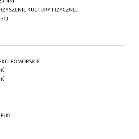
ZYNKI"
ZYSZENIE KULTURY FIZYCZNEJ
713
KO-POMORSKIE
UŃ
UŃ
EJKI