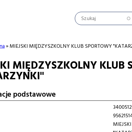
Szukaj
na
MIEJSKI MIĘDZYSZKOLNY KLUB SPORTOWY "KATAR
SKI MIĘDZYSZKOLNY KLUB
cyjna
ARZYNKI"
acje podstawowe
3400512
9562151
MIEJSK