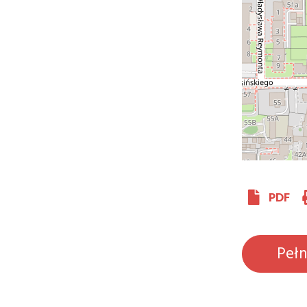
PDF
Peł