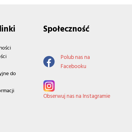
linki
Społeczność
ności
ści
Polub nas na
Facebooku
yjne do
ormacji
Obserwuj nas na Instagramie