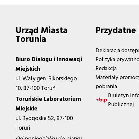
Urząd Miasta
Przydatne 
Torunia
Deklaracja dostęp
Biuro Dialogu i Innowacji
Polityka prywatno
Redakcja
Miejskich
Materiały promoc
ul. Wały gen. Sikorskiego
pobrania
10, 87-100 Toruń
Biuletyn Inf
Toruńskie Laboratorium
Publicznej
Miejskie
ul. Bydgoska 52, 87-100
Toruń
Od poniedziałku do piątku