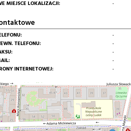
E MIEJSCE LOKALIZACJI
-
ontaktowe
ELEFONU
-
EWN. TELEFONU
-
AKSU
-
AIL
-
TRONY INTERNETOWEJ
-