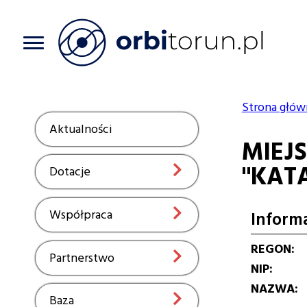
Przejdź
do
treści
Strona głów
Ścieżka
Aktualności
Show
MIEJ
nawiga
"KAT
Dotacje
Show
Współpraca
Show
Inform
REGON
Partnerstwo
Show
NIP
NAZWA
Baza
Show