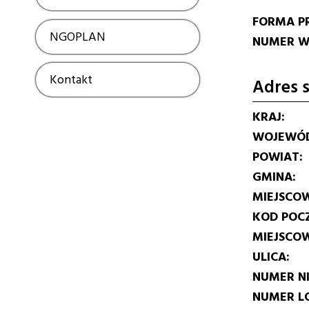
FORMA P
NGOPLAN
Show
NUMER W 
Kontakt
Show
Adres s
KRAJ
WOJEWÓ
POWIAT
GMINA
MIEJSCO
KOD POC
MIEJSCO
ULICA
NUMER N
NUMER L