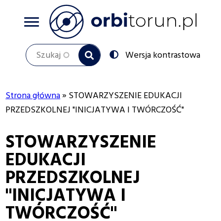
Przejdź
do
treści
Szukaj
Przełącz
Wersja kontrastowa
na:
Strona główna
STOWARZYSZENIE EDUKACJI
Ścieżka
PRZEDSZKOLNEJ "INICJATYWA I TWÓRCZOŚĆ"
nawigacyjna
STOWARZYSZENIE
EDUKACJI
PRZEDSZKOLNEJ
"INICJATYWA I
TWÓRCZOŚĆ"