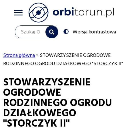
Przejdź
do
treści
Szukaj
Przełącz
Wersja kontrastowa
na:
Strona główna
STOWARZYSZENIE OGRODOWE
Ścieżka
RODZINNEGO OGRODU DZIAŁKOWEGO "STORCZYK II"
nawigacyjna
STOWARZYSZENIE
OGRODOWE
RODZINNEGO OGRODU
DZIAŁKOWEGO
"STORCZYK II"