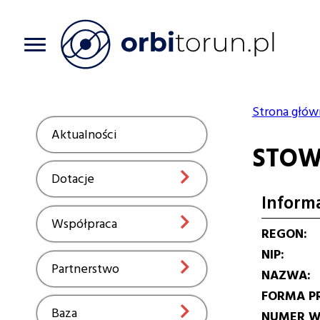
Przejdź
do
treści
Strona głów
Ścieżka
Aktualności
Show
STOW
nawiga
Dotacje
Show
Inform
Współpraca
Show
REGON
NIP
Partnerstwo
Show
NAZWA
FORMA P
Baza
Show
NUMER W 