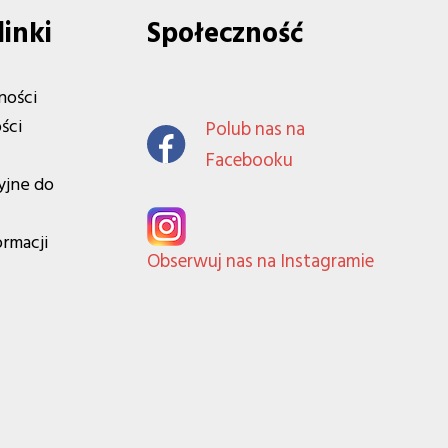
linki
Społeczność
ności
ści
Polub nas na
Facebooku
yjne do
ormacji
Obserwuj nas na Instagramie