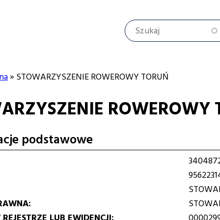
Szukaj
na
STOWARZYSZENIE ROWEROWY TORUŃ
ARZYSZENIE ROWEROWY 
cyjna
acje podstawowe
340487
9562231
STOWAR
RAWNA
STOWAR
REJESTRZE LUB EWIDENCJI
000029