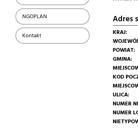
NGOPLAN
Show
Adres s
KRAJ
Kontakt
Show
WOJEWÓ
POWIAT
GMINA
MIEJSCO
KOD POC
MIEJSCO
ULICA
NUMER N
NUMER L
NIETYPOW