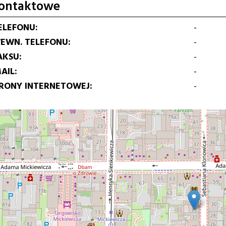
ontaktowe
ELEFONU
-
EWN. TELEFONU
-
AKSU
-
AIL
-
TRONY INTERNETOWEJ
-