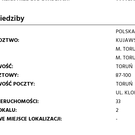
iedziby
POLSKA
DZTWO
KUJAWS
M. TOR
M. TOR
WOŚĆ
TORUŃ
ZTOWY
87-100
WOŚĆ POCZTY
TORUŃ
UL. KL
IERUCHOMOŚCI
33
OKALU
2
E MIEJSCE LOKALIZACJI
-