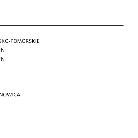
KO-POMORSKIE
UŃ
UŃ
ONOWICA