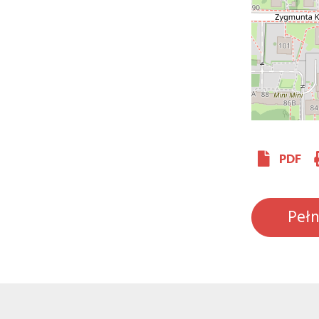
PDF
Peł