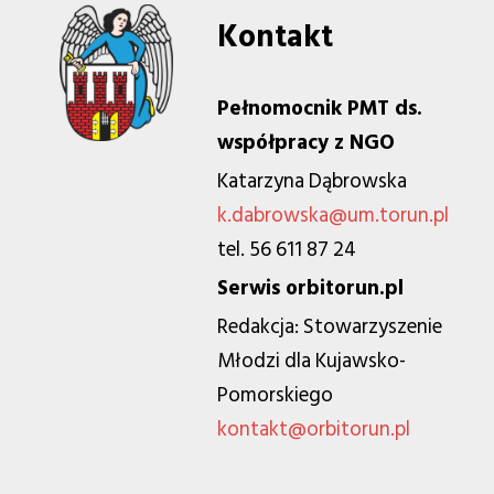
Kontakt
Pełnomocnik PMT ds.
współpracy z NGO
Katarzyna Dąbrowska
k.dabrowska@um.torun.pl
tel. 56 611 87 24
Serwis orbitorun.pl
Redakcja: Stowarzyszenie
Młodzi dla Kujawsko-
Pomorskiego
kontakt@orbitorun.pl