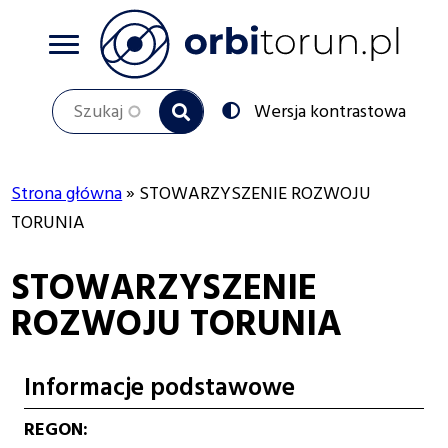
Przejdź
do
treści
Szukaj
Przełącz
Wersja kontrastowa
na:
Strona główna
STOWARZYSZENIE ROZWOJU
Ścieżka
TORUNIA
nawigacyjna
STOWARZYSZENIE
ROZWOJU TORUNIA
Informacje podstawowe
REGON