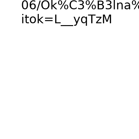
06/Ok%C3%B3lna%
itok=L__yqTzM