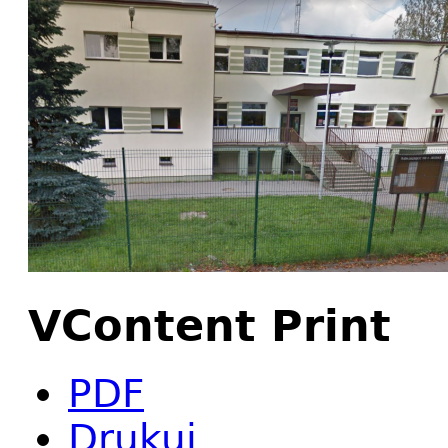
VContent Print
PDF
Drukuj