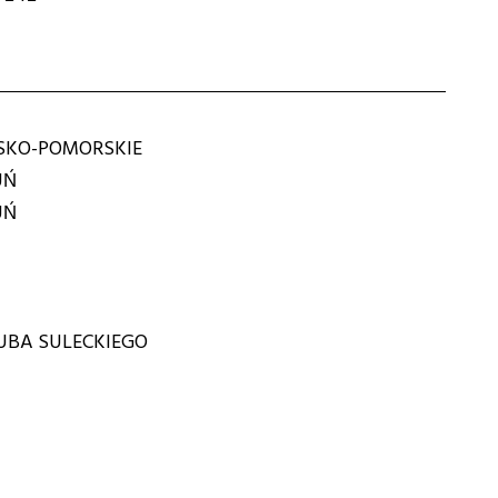
KO-POMORSKIE
UŃ
UŃ
KUBA SULECKIEGO