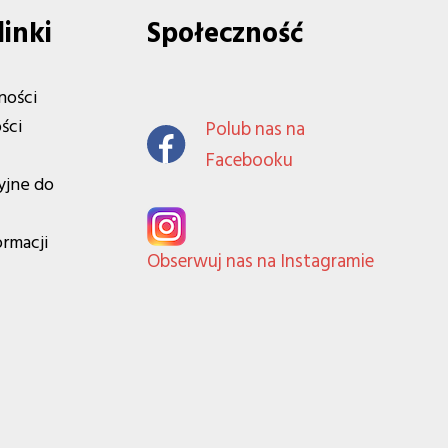
linki
Społeczność
ności
ści
Polub nas na
Facebooku
yjne do
ormacji
Obserwuj nas na Instagramie