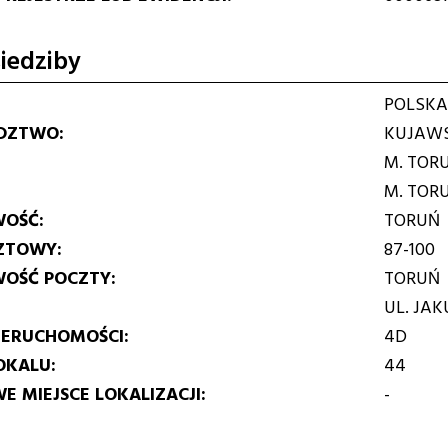
iedziby
POLSKA
DZTWO
KUJAWS
M. TOR
M. TOR
WOŚĆ
TORUŃ
ZTOWY
87-100
WOŚĆ POCZTY
TORUŃ
UL. JA
IERUCHOMOŚCI
4D
OKALU
44
E MIEJSCE LOKALIZACJI
-