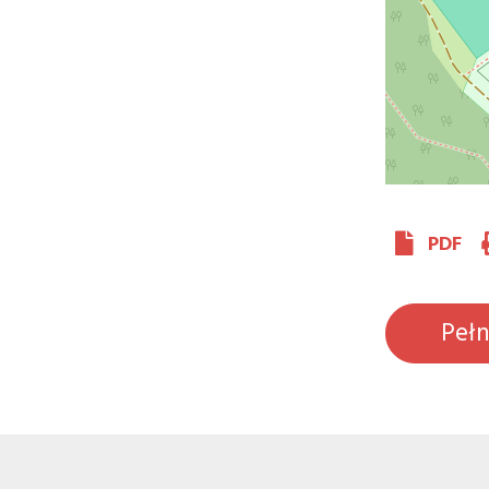
PDF
Peł