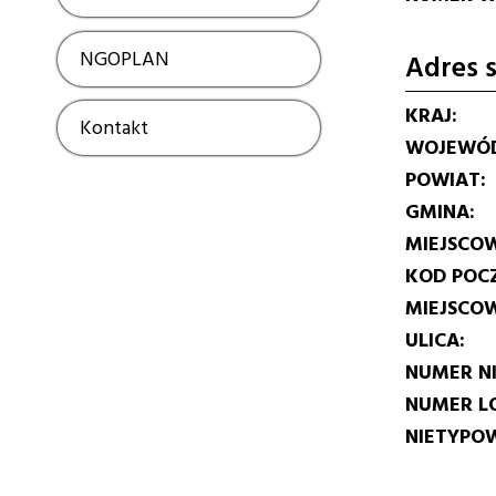
NGOPLAN
Show
Adres s
KRAJ
Kontakt
Show
WOJEWÓ
POWIAT
GMINA
MIEJSCO
KOD POC
MIEJSCO
ULICA
NUMER N
NUMER L
NIETYPOW