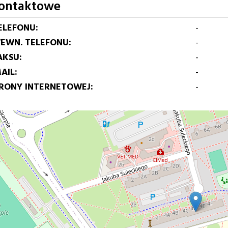
ontaktowe
ELEFONU
-
EWN. TELEFONU
-
AKSU
-
AIL
-
TRONY INTERNETOWEJ
-