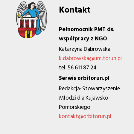
Kontakt
Pełnomocnik PMT ds.
współpracy z NGO
Katarzyna Dąbrowska
k.dabrowska@um.torun.pl
tel. 56 611 87 24
Serwis orbitorun.pl
Redakcja: Stowarzyszenie
Młodzi dla Kujawsko-
Pomorskiego
kontakt@orbitorun.pl