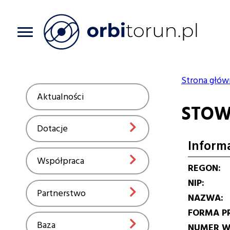
Przejdź
do
treści
Strona głów
Ścieżka
Aktualności
Show
STOW
nawiga
Dotacje
Show
Inform
Współpraca
Show
REGON
NIP
Partnerstwo
Show
NAZWA
FORMA P
Baza
Show
NUMER W 