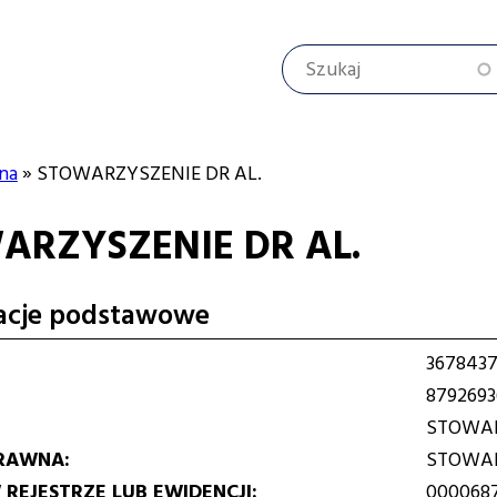
Szukaj
na
STOWARZYSZENIE DR AL.
ARZYSZENIE DR AL.
cyjna
acje podstawowe
367843
8792693
STOWAR
RAWNA
STOWAR
REJESTRZE LUB EWIDENCJI
000068