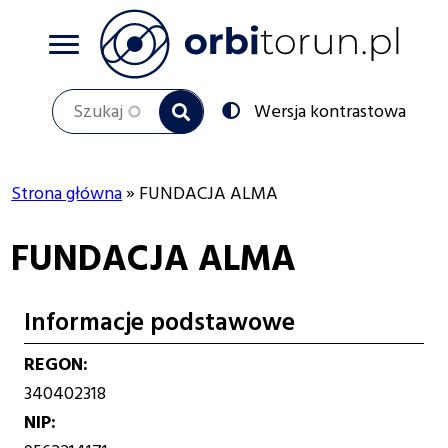
Przejdź
do
treści
Szukaj
Przełącz
Wersja kontrastowa
na:
Strona główna
FUNDACJA ALMA
Ścieżka
FUNDACJA ALMA
nawigacyjna
Informacje podstawowe
REGON
340402318
NIP