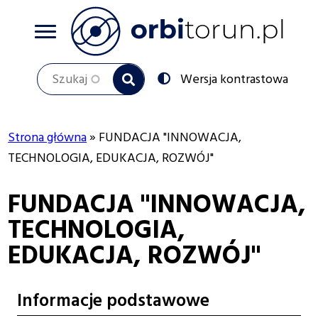
Przejdź
do
treści
Szukaj
Przełącz
Wersja kontrastowa
na:
Strona główna
FUNDACJA "INNOWACJA,
Ścieżka
TECHNOLOGIA, EDUKACJA, ROZWÓJ"
nawigacyjna
FUNDACJA "INNOWACJA,
TECHNOLOGIA,
EDUKACJA, ROZWÓJ"
Informacje podstawowe