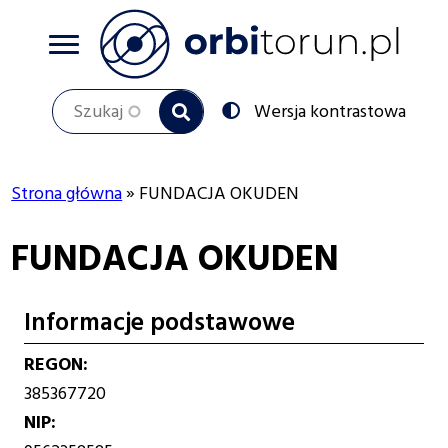
Przejdź
do
treści
Szukaj
Przełącz
Wersja kontrastowa
na:
Strona główna
FUNDACJA OKUDEN
Ścieżka
FUNDACJA OKUDEN
nawigacyjna
Informacje podstawowe
REGON
385367720
NIP