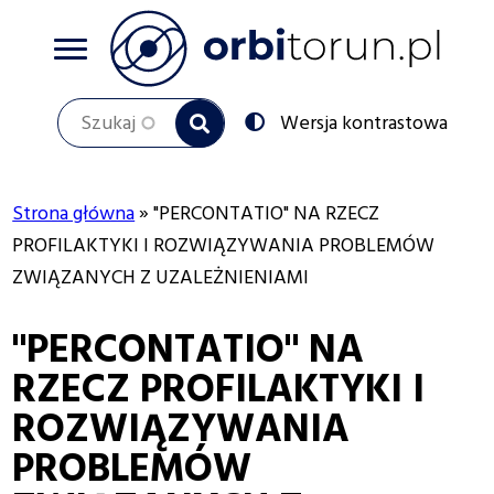
Przejdź
do
treści
Szukaj
Przełącz
Wersja kontrastowa
na:
Strona główna
"PERCONTATIO" NA RZECZ
Ścieżka
PROFILAKTYKI I ROZWIĄZYWANIA PROBLEMÓW
ZWIĄZANYCH Z UZALEŻNIENIAMI
nawigacyjna
"PERCONTATIO" NA
RZECZ PROFILAKTYKI I
ROZWIĄZYWANIA
PROBLEMÓW