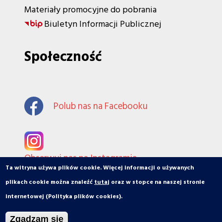
Materiały promocyjne do pobrania
Biuletyn Informacji Publicznej
Społeczność
Polub nas na Facebooku
Obserwuj nas na Instagramie
Ta witryna używa plików cookie. Więcej informacji o używanych
plikach cookie można znaleźć
tutaj
oraz w stopce na naszej stronie
internetowej (Polityka plików cookies).
© orbiToruń.pl - Miasto, ludzie, organizacje
Zgadzam się