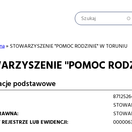
Szukaj
na
STOWARZYSZENIE "POMOC RODZINIE" W TORUNIU
ARZYSZENIE "POMOC RODZ
cyjna
acje podstawowe
8712526
STOWAR
RAWNA
STOWAR
REJESTRZE LUB EWIDENCJI
000006