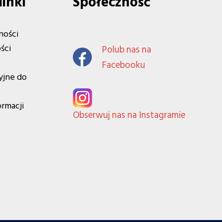
linki
Społeczność
ności
ści
Polub nas na
Facebooku
yjne do
ormacji
Obserwuj nas na Instagramie