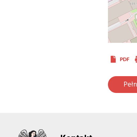
PDF
Peł