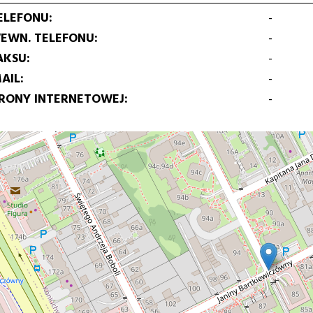
ELEFONU
-
EWN. TELEFONU
-
AKSU
-
AIL
-
TRONY INTERNETOWEJ
-