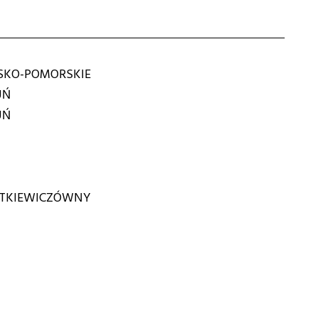
KO-POMORSKIE
UŃ
UŃ
RTKIEWICZÓWNY