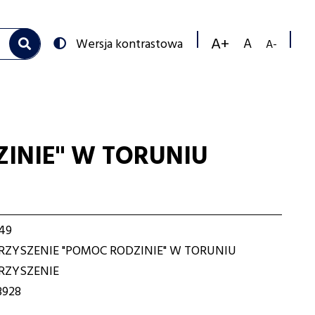
Przełącz
Wersja kontrastowa
na:
Zmniejs
Resetuj
Zwiększ
rozmiar
rozmiar
rozmiar
czcionk
czcionki
czcionki
INIE" W TORUNIU
49
ZYSZENIE "POMOC RODZINIE" W TORUNIU
ZYSZENIE
3928