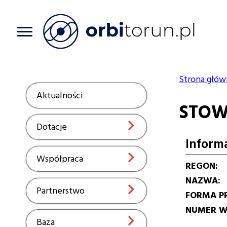
Przejdź
do
treści
Strona głów
Ścieżka
Aktualności
Show
STOW
nawiga
Dotacje
Show
Inform
Współpraca
Show
REGON
NAZWA
Partnerstwo
Show
FORMA P
NUMER W 
Baza
Show