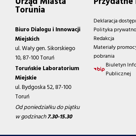
Urząd Miasta
Przydatne 
Torunia
Deklaracja dostęp
Biuro Dialogu i Innowacji
Polityka prywatno
Redakcja
Miejskich
Materiały promoc
ul. Wały gen. Sikorskiego
pobrania
10, 87-100 Toruń
Biuletyn Inf
Toruńskie Laboratorium
Publicznej
Miejskie
ul. Bydgoska 52, 87-100
Toruń
Od poniedziałku do piątku
w godzinach
7.30-15.30