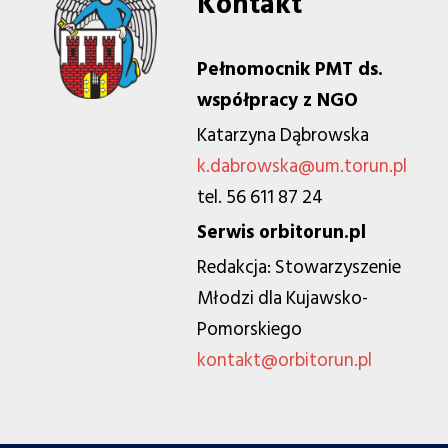
Kontakt
Pełnomocnik PMT ds.
współpracy z NGO
Katarzyna Dąbrowska
k.dabrowska@um.torun.pl
tel. 56 611 87 24
Serwis orbitorun.pl
Redakcja: Stowarzyszenie
Młodzi dla Kujawsko-
Pomorskiego
kontakt@orbitorun.pl