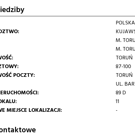
iedziby
POLSKA
DZTWO
KUJAWS
M. TOR
M. TOR
WOŚĆ
TORUŃ
ZTOWY
87-100
WOŚĆ POCZTY
TORUŃ
UL. BA
IERUCHOMOŚCI
89 D
OKALU
11
E MIEJSCE LOKALIZACJI
-
ontaktowe