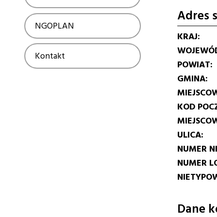
Adres s
NGOPLAN
Show
KRAJ
WOJEWÓ
Kontakt
Show
POWIAT
GMINA
MIEJSCO
KOD POC
MIEJSCO
ULICA
NUMER N
NUMER L
NIETYPOW
Dane k