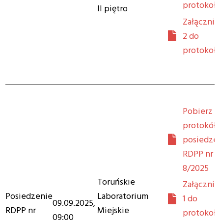
protokoł
II piętro
Załącznik
2 do
protokoł
Pobierz
protokół 
posiedze
RDPP nr
8/2025
Toruńskie
Załącznik
Posiedzenie
Laboratorium
1 do
09.09.2025,
RDPP nr
Miejskie
protokoł
09:00