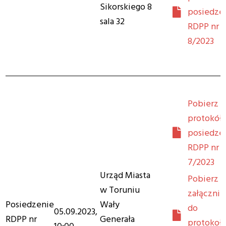
Sikorskiego 8
posiedze
sala 32
RDPP nr
8/2023
Pobierz
protokół 
posiedze
RDPP nr
7/2023
Urząd Miasta
Pobierz
w Toruniu
załącznik
Posiedzenie
Wały
do
05.09.2023,
RDPP nr
Generała
protokoł