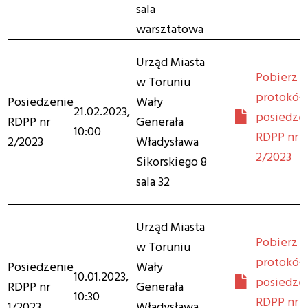
sala
warsztatowa
Urząd Miasta
Pobierz
w Toruniu
protokół 
Posiedzenie
Wały
21.02.2023,
posiedze
RDPP nr
Generała
10:00
RDPP nr
2/2023
Władysława
2/2023
Sikorskiego 8
sala 32
Urząd Miasta
Pobierz
w Toruniu
protokół 
Posiedzenie
Wały
10.01.2023,
posiedze
RDPP nr
Generała
10:30
RDPP nr
1/2023
Władysława