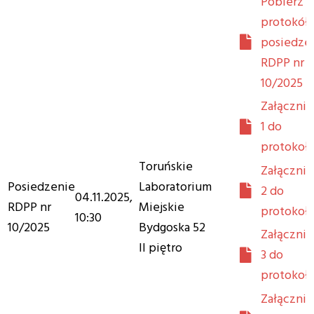
Pobierz
protokół 
posiedze
RDPP nr
10/2025
Załącznik
1 do
protokoł
Toruńskie
Załącznik
Posiedzenie
Laboratorium
2 do
04.11.2025,
RDPP nr
Miejskie
protokoł
10:30
10/2025
Bydgoska 52
Załącznik
II piętro
3 do
protokoł
Załącznik