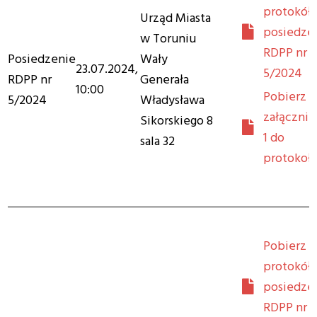
protokół 
Urząd Miasta
posiedze
w Toruniu
RDPP nr
Posiedzenie
Wały
23.07.2024,
5/2024
RDPP nr
Generała
10:00
Pobierz
5/2024
Władysława
załącznik
Sikorskiego 8
1 do
sala 32
protokoł
Pobierz
protokół 
posiedze
RDPP nr