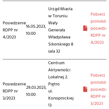
Urząd Miasta
Pobierz
w Toruniu
protokół 
Posiedzenie
Wały
16.05.2023,
posiedze
RDPP nr
Generała
10:00
RDPP nr
4/2023
Władysława
4/2023
Sikorskiego 8
sala 32
Centrum
Aktywności
Pobierz
Lokalnej 2.
protokół 
Posiedzenie
Piętro
29.03.2023,
posiedze
RDPP nr
ul.
10:00
RDPP nr
3/2023
Konopnickiej
3/2023
13