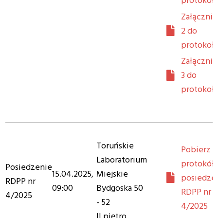
protokoł
Załącznik
2 do
protokoł
Załącznik
3 do
protokoł
Toruńskie
Pobierz
Laboratorium
protokół 
Posiedzenie
15.04.2025,
Miejskie
posiedze
RDPP nr
09:00
Bydgoska 50
RDPP nr
4/2025
- 52
4/2025
II piętro