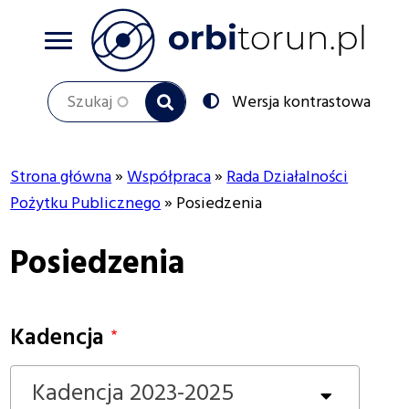
Przejdź
do
treści
Szukaj
Przełącz
Wersja kontrastowa
na:
Strona główna
Współpraca
Rada Działalności
Ścieżka
Pożytku Publicznego
Posiedzenia
nawigacyjna
Posiedzenia
Kadencja
Kadencja 2023-2025