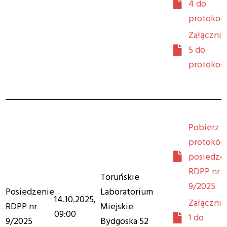
4 do
protokoł
Załącznik
5 do
protokoł
Pobierz
protokół 
posiedze
RDPP nr
Toruńskie
9/2025
Posiedzenie
Laboratorium
14.10.2025,
Załącznik
RDPP nr
Miejskie
09:00
1 do
9/2025
Bydgoska 52