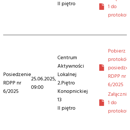
II piętro
1 do
protokoł
Pobierz
Centrum
protokół 
Aktywności
posiedze
Posiedzenie
Lokalnej
RDPP nr
25.06.2025,
RDPP nr
2.Piętro
6/2025
09:00
6/2025
Konopnickiej
Załącznik
13
1 do
II piętro
protokoł