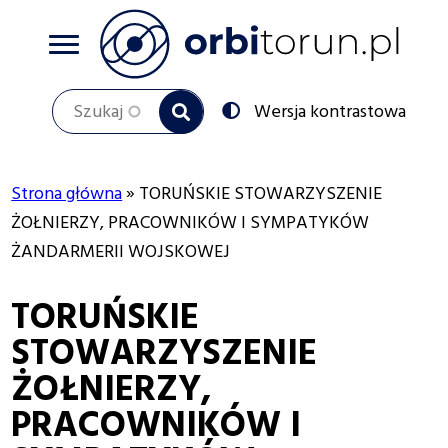
Przejdź
do
treści
Szukaj
Przełącz
Wersja kontrastowa
na:
Strona główna
TORUŃSKIE STOWARZYSZENIE
Ścieżka
ŻOŁNIERZY, PRACOWNIKÓW I SYMPATYKÓW
ŻANDARMERII WOJSKOWEJ
nawigacyjna
TORUŃSKIE
STOWARZYSZENIE
ŻOŁNIERZY,
PRACOWNIKÓW I