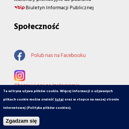
Biuletyn Informacji Publicznej
Społeczność
Polub nas na Facebooku
Obserwuj nas na Instagramie
Ta witryna używa plików cookie. Więcej informacji o używanych
plikach cookie można znaleźć
tutaj
oraz w stopce na naszej stronie
internetowej (Polityka plików cookies).
© orbiToruń.pl - Miasto, ludzie, organizacje
Zgadzam się
Projekt i wykonanie: