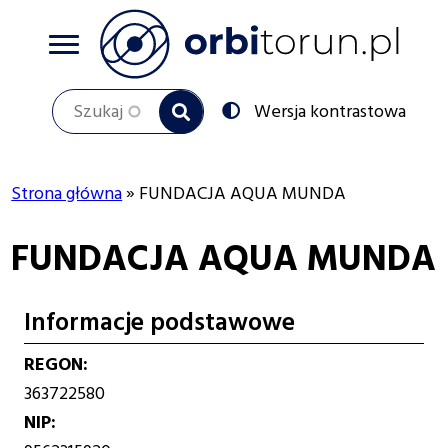
Przejdź
do
treści
Szukaj
Przełącz
Wersja kontrastowa
na:
Strona główna
FUNDACJA AQUA MUNDA
Ścieżka
FUNDACJA AQUA MUNDA
nawigacyjna
Informacje podstawowe
REGON
363722580
NIP