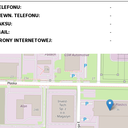
ELEFONU
-
EWN. TELEFONU
-
AKSU
-
AIL
-
TRONY INTERNETOWEJ
-