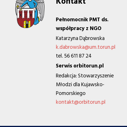
Kontakt
Pełnomocnik PMT ds.
współpracy z NGO
Katarzyna Dąbrowska
k.dabrowska@um.torun.pl
tel. 56 611 87 24
Serwis orbitorun.pl
Redakcja: Stowarzyszenie
Młodzi dla Kujawsko-
Pomorskiego
kontakt@orbitorun.pl