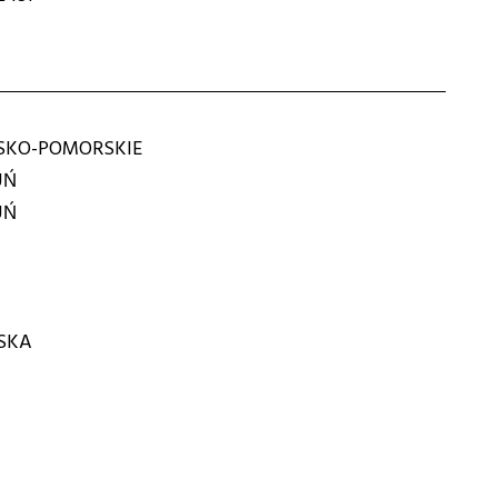
KO-POMORSKIE
UŃ
UŃ
ASKA