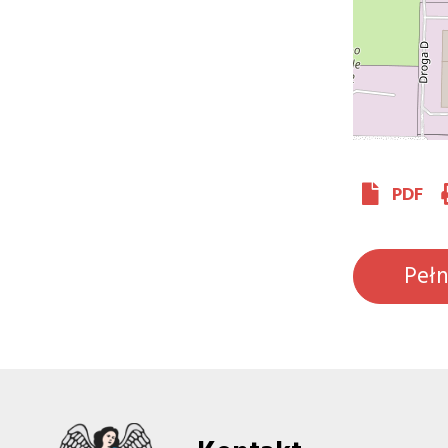
PDF
Peł