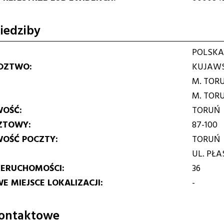
iedziby
POLSKA
DZTWO
KUJAWS
M. TOR
M. TOR
WOŚĆ
TORUŃ
ZTOWY
87-100
WOŚĆ POCZTY
TORUŃ
UL. PŁ
IERUCHOMOŚCI
36
E MIEJSCE LOKALIZACJI
-
ontaktowe