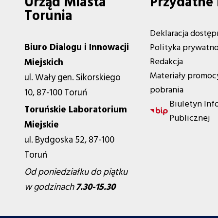
Urząd Miasta
Przydatne 
Torunia
Deklaracja dostęp
Biuro Dialogu i Innowacji
Polityka prywatno
Redakcja
Miejskich
Materiały promoc
ul. Wały gen. Sikorskiego
pobrania
10, 87-100 Toruń
Biuletyn Inf
Toruńskie Laboratorium
Publicznej
Miejskie
ul. Bydgoska 52, 87-100
Toruń
Od poniedziałku do piątku
w godzinach
7.30-15.30