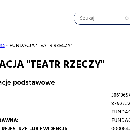
Szukaj
na
FUNDACJA "TEATR RZECZY"
ACJA "TEATR RZECZY"
cyjna
acje podstawowe
3861365
8792722
FUNDAC
RAWNA
FUNDA
REJESTRZE LUB EWIDENCJI
000084