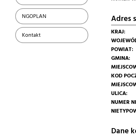
NGOPLAN
Show
Adres s
KRAJ
Kontakt
Show
WOJEWÓ
POWIAT
GMINA
MIEJSCO
KOD POC
MIEJSCO
ULICA
NUMER N
NIETYPOW
Dane k