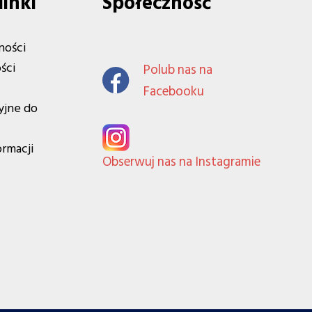
linki
Społeczność
ności
ści
Polub nas na
Facebooku
yjne do
ormacji
Obserwuj nas na Instagramie