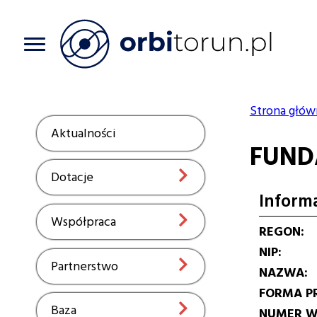
Przejdź
do
treści
Strona głów
Ścieżka
Aktualności
Show
FUND
nawiga
Dotacje
Show
Inform
Współpraca
Show
REGON
NIP
Partnerstwo
Show
NAZWA
FORMA P
Baza
Show
NUMER W 