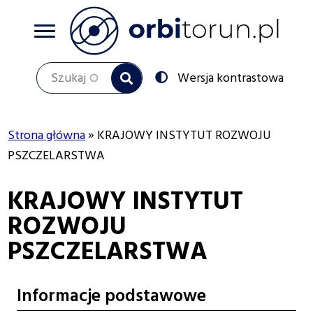
Przejdź
do
treści
Szukaj
Przełącz
Wersja kontrastowa
na:
Strona główna
KRAJOWY INSTYTUT ROZWOJU
Ścieżka
PSZCZELARSTWA
nawigacyjna
KRAJOWY INSTYTUT
ROZWOJU
PSZCZELARSTWA
Informacje podstawowe