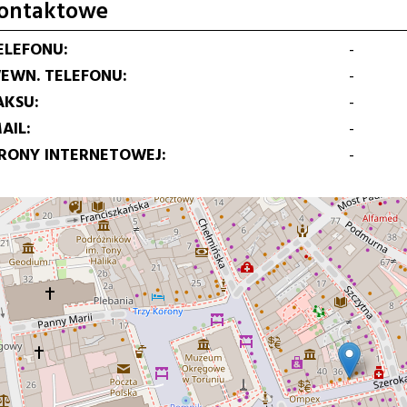
ontaktowe
ELEFONU
-
EWN. TELEFONU
-
AKSU
-
AIL
-
TRONY INTERNETOWEJ
-