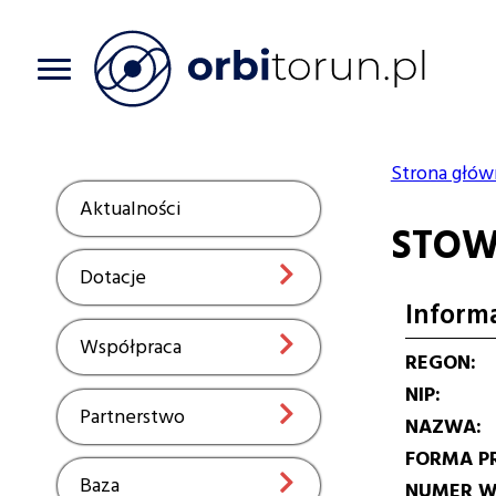
Przejdź
do
treści
Strona głów
Ścieżka
Aktualności
Show
STOW
nawiga
Dotacje
Show
Inform
Współpraca
Show
REGON
NIP
Partnerstwo
Show
NAZWA
FORMA P
Baza
Show
NUMER W 