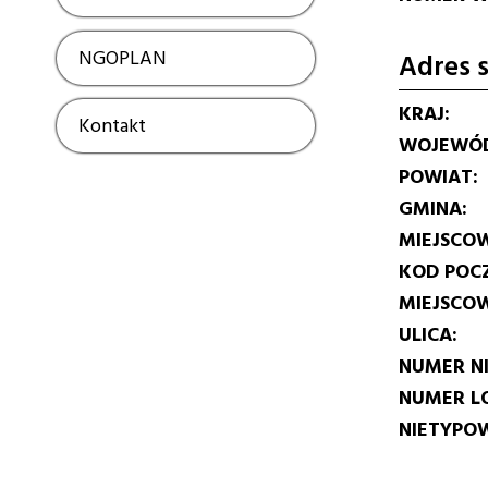
NGOPLAN
Show
Adres s
KRAJ
Kontakt
Show
WOJEWÓ
POWIAT
GMINA
MIEJSCO
KOD POC
MIEJSCO
ULICA
NUMER N
NUMER L
NIETYPOW