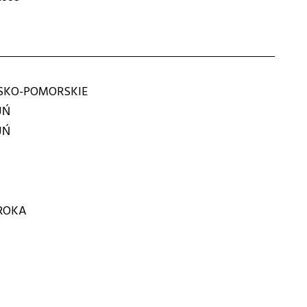
KO-POMORSKIE
UŃ
UŃ
EROKA