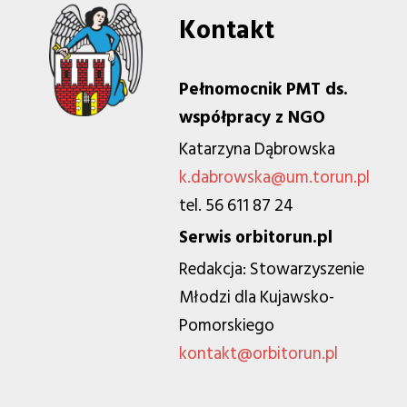
Kontakt
Pełnomocnik PMT ds.
współpracy z NGO
Katarzyna Dąbrowska
k.dabrowska@um.torun.pl
tel. 56 611 87 24
Serwis orbitorun.pl
Redakcja: Stowarzyszenie
Młodzi dla Kujawsko-
Pomorskiego
kontakt@orbitorun.pl