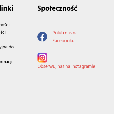
linki
Społeczność
ności
ści
Polub nas na
Facebooku
yjne do
ormacji
Obserwuj nas na Instagramie