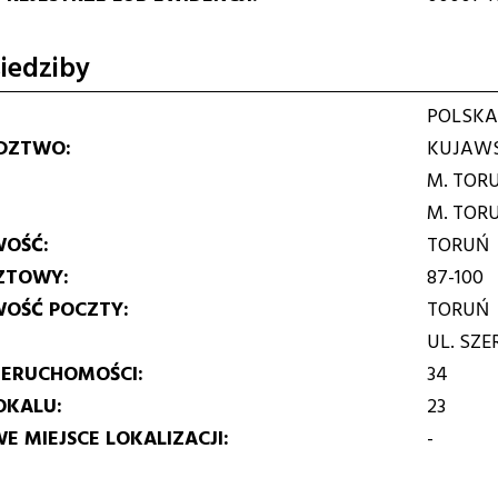
iedziby
POLSKA
DZTWO
KUJAWS
M. TOR
M. TOR
WOŚĆ
TORUŃ
ZTOWY
87-100
WOŚĆ POCZTY
TORUŃ
UL. SZ
IERUCHOMOŚCI
34
OKALU
23
E MIEJSCE LOKALIZACJI
-