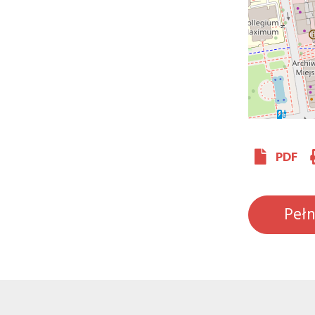
PDF
Peł