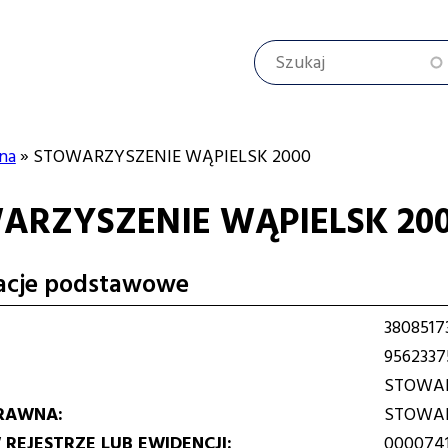
Szukaj
na
STOWARZYSZENIE WĄPIELSK 2000
ARZYSZENIE WĄPIELSK 20
cyjna
acje podstawowe
3808517
9562337
STOWAR
RAWNA
STOWAR
REJESTRZE LUB EWIDENCJI
000074