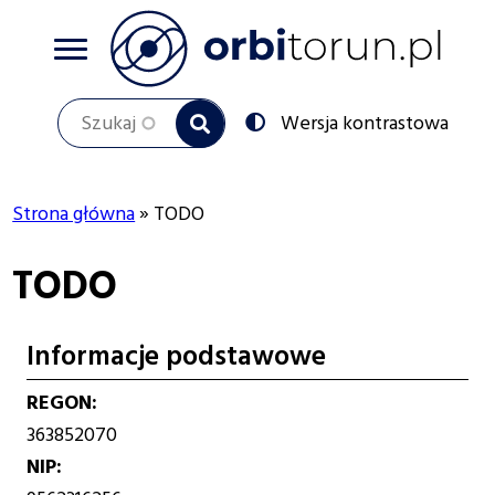
Przejdź
do
treści
Szukaj
Przełącz
Wersja kontrastowa
na:
Strona główna
TODO
Ścieżka
TODO
nawigacyjna
Informacje podstawowe
REGON
363852070
NIP