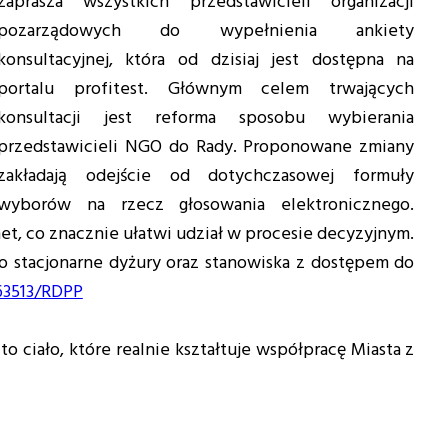
zaprasza wszystkich przedstawicieli organizacji
pozarządowych do wypełnienia ankiety
konsultacyjnej, która od dzisiaj jest dostępna na
portalu profitest. Głównym celem trwających
konsultacji jest reforma sposobu wybierania
przedstawicieli NGO do Rady. Proponowane zmiany
zakładają odejście od dotychczasowej formuły
wyborów na rzecz głosowania elektronicznego.
t, co znacznie ułatwi udział w procesie decyzyjnym.
o stacjonarne dyżury oraz stanowiska z dostępem do
/63513/RDPP
o ciało, które realnie kształtuje współpracę Miasta z