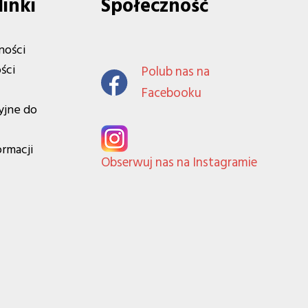
linki
Społeczność
ności
ści
Polub nas na
Facebooku
yjne do
ormacji
Obserwuj nas na Instagramie