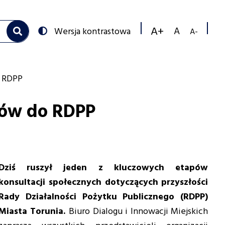
Przełącz
Wersja kontrastowa
na:
Zmniejs
Resetuj
Zwiększ
rozmiar
rozmiar
rozmiar
czcionk
czcionki
czcionki
o RDPP
rów do RDPP
Dziś ruszył jeden z kluczowych etapów
konsultacji społecznych dotyczących przyszłości
Rady Działalności Pożytku Publicznego (RDPP)
Miasta Torunia.
Biuro Dialogu i Innowacji Miejskich