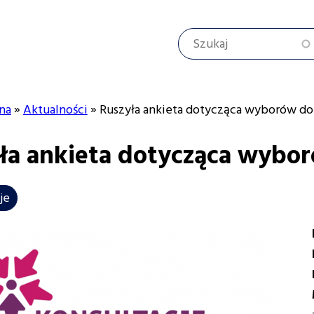
Szukaj
na
Aktualności
Ruszyła ankieta dotycząca wyborów d
ła ankieta dotycząca wybo
cyjna
je