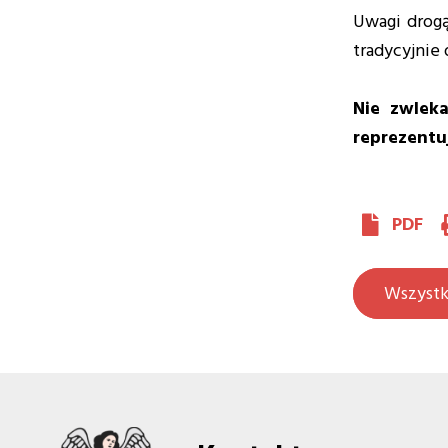
Uwagi drog
tradycyjnie 
Nie zwlek
reprezentu
PDF
Wszystk