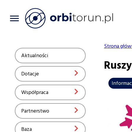
Przejdź
do
treści
Strona głów
Ścieżka
Aktualności
Show
Ruszy
nawiga
Dotacje
Show
Informac
Współpraca
Show
Partnerstwo
Show
Baza
Show