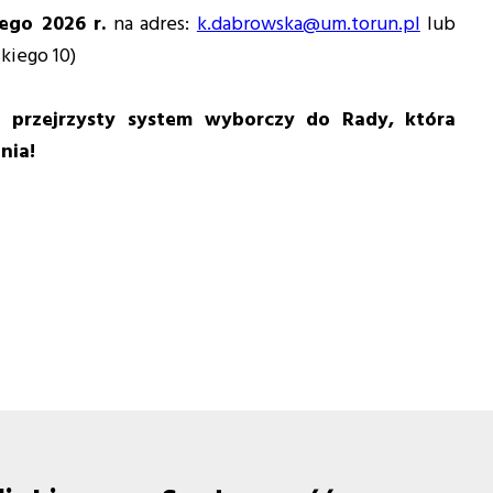
ego 2026 r.
na adres:
k.dabrowska@um.torun.pl
lub
skiego 10)
 przejrzysty system wyborczy do Rady, która
nia!