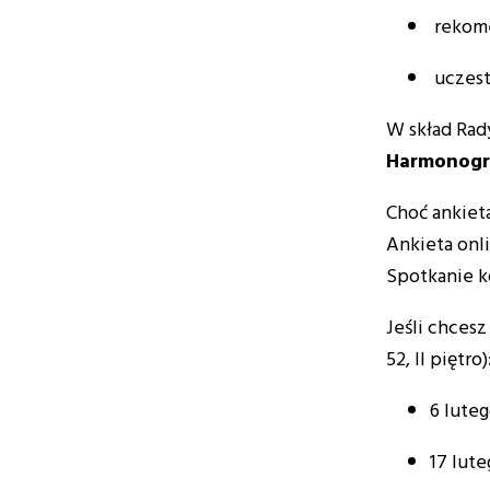
rekome
uczest
W skład Rad
Harmonogra
Choć ankieta
Ankieta onli
Spotkanie k
Jeśli chces
52, II piętro)
6 luteg
17 lute