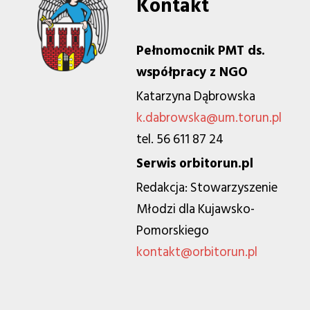
Kontakt
Pełnomocnik PMT ds.
współpracy z NGO
Katarzyna Dąbrowska
k.dabrowska@um.torun.pl
tel. 56 611 87 24
Serwis orbitorun.pl
Redakcja: Stowarzyszenie
Młodzi dla Kujawsko-
Pomorskiego
kontakt@orbitorun.pl