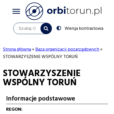
Przejdź
do
treści
Szukaj
Przełącz
Wersja kontrastowa
na:
Strona główna
Baza organizacji pozarządowych
Ścieżka
STOWARZYSZENIE WSPÓLNY TORUŃ
nawigacyjna
STOWARZYSZENIE
WSPÓLNY TORUŃ
Informacje podstawowe
REGON