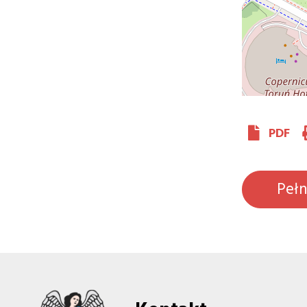
PDF
Peł