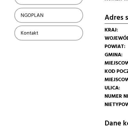
NGOPLAN
Show
Adres s
KRAJ
Kontakt
Show
WOJEWÓ
POWIAT
GMINA
MIEJSCO
KOD POC
MIEJSCO
ULICA
NUMER N
NIETYPOW
Dane k