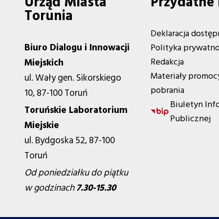
Urząd Miasta
Przydatne 
Torunia
Deklaracja dostęp
Biuro Dialogu i Innowacji
Polityka prywatno
Redakcja
Miejskich
Materiały promoc
ul. Wały gen. Sikorskiego
pobrania
10, 87-100 Toruń
Biuletyn Inf
Toruńskie Laboratorium
Publicznej
Miejskie
ul. Bydgoska 52, 87-100
Toruń
Od poniedziałku do piątku
w godzinach
7.30-15.30