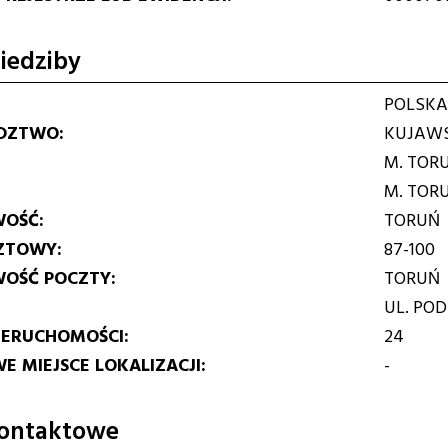
iedziby
POLSKA
DZTWO
KUJAWS
M. TOR
M. TOR
WOŚĆ
TORUŃ
ZTOWY
87-100
WOŚĆ POCZTY
TORUŃ
UL. PO
IERUCHOMOŚCI
24
E MIEJSCE LOKALIZACJI
-
ontaktowe