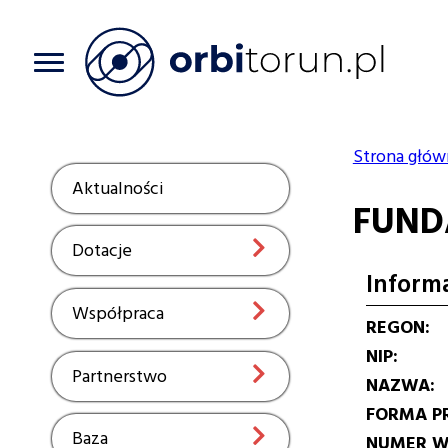
Przejdź
do
treści
Strona głów
Ścieżka
Aktualności
Show
FUND
nawiga
Dotacje
Show
Inform
Współpraca
Show
REGON
NIP
Partnerstwo
Show
NAZWA
FORMA P
Baza
Show
NUMER W 