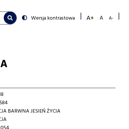
Przełącz
Wersja kontrastowa
na:
Zmniejs
Resetuj
Zwiększ
rozmiar
rozmiar
rozmiar
czcionk
czcionki
czcionki
IA
18
584
JA BARWNA JESIEŃ ŻYCIA
CJA
1054