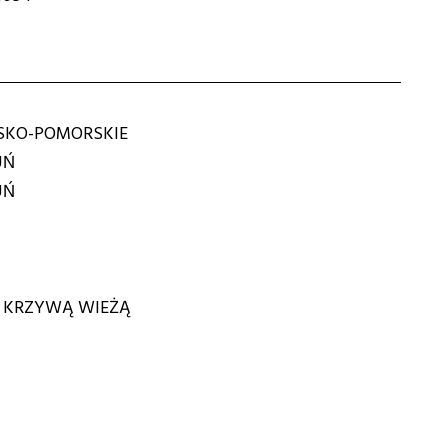
KO-POMORSKIE
UŃ
UŃ
D KRZYWĄ WIEŻĄ