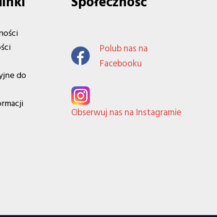
linki
Społeczność
ności
ści
Polub nas na
Facebooku
yjne do
ormacji
Obserwuj nas na Instagramie