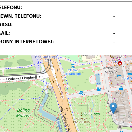
ELEFONU
-
EWN. TELEFONU
-
AKSU
-
AIL
-
TRONY INTERNETOWEJ
-