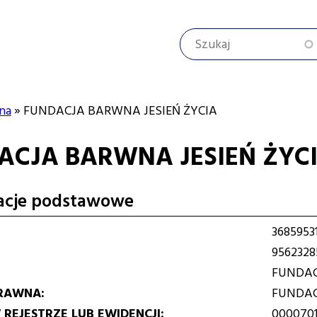
Szukaj
na
FUNDACJA BARWNA JESIEŃ ŻYCIA
ACJA BARWNA JESIEŃ ŻYC
cyjna
acje podstawowe
3685953
9562328
FUNDAC
RAWNA
FUNDA
REJESTRZE LUB EWIDENCJI
000070