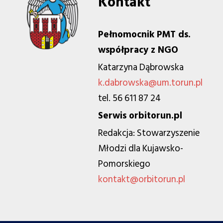
Kontakt
Pełnomocnik PMT ds.
współpracy z NGO
Katarzyna Dąbrowska
k.dabrowska@um.torun.pl
tel. 56 611 87 24
Serwis orbitorun.pl
Redakcja: Stowarzyszenie
Młodzi dla Kujawsko-
Pomorskiego
kontakt@orbitorun.pl