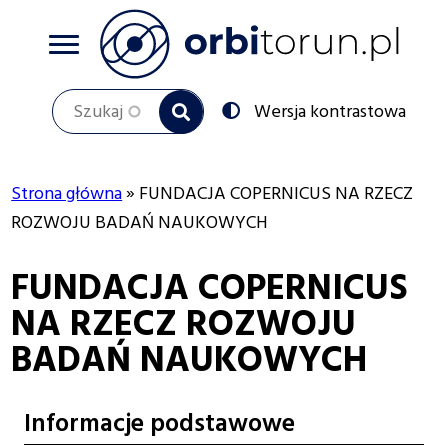
Przejdź
do
treści
Szukaj
Przełącz
Wersja kontrastowa
na:
Strona główna
FUNDACJA COPERNICUS NA RZECZ
Ścieżka
ROZWOJU BADAŃ NAUKOWYCH
nawigacyjna
FUNDACJA COPERNICUS
NA RZECZ ROZWOJU
BADAŃ NAUKOWYCH
Informacje podstawowe