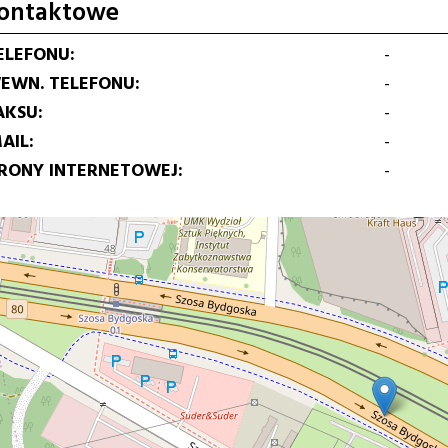
ontaktowe
ELEFONU
-
EWN. TELEFONU
-
AKSU
-
AIL
-
TRONY INTERNETOWEJ
-