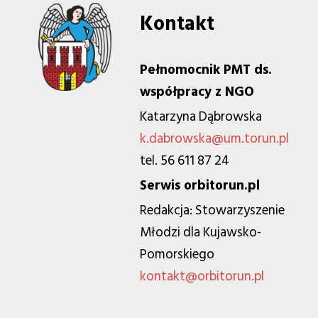
Kontakt
Pełnomocnik PMT ds.
współpracy z NGO
Katarzyna Dąbrowska
k.dabrowska@um.torun.pl
tel. 56 611 87 24
Serwis orbitorun.pl
Redakcja: Stowarzyszenie
Młodzi dla Kujawsko-
Pomorskiego
kontakt@orbitorun.pl