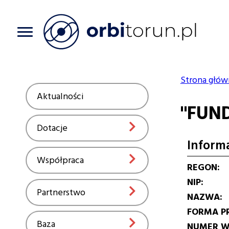
Przejdź
do
treści
Strona głów
Ścieżka
Aktualności
Show
"FUN
nawiga
Dotacje
Show
Inform
Współpraca
Show
REGON
NIP
Partnerstwo
Show
NAZWA
FORMA P
Baza
Show
NUMER W 