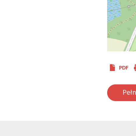
PDF
Peł