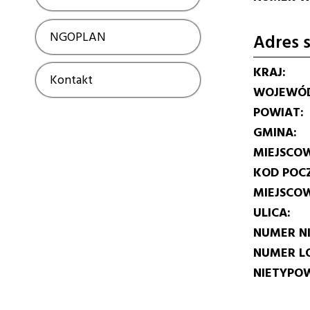
NGOPLAN
Show
Adres s
KRAJ
Kontakt
Show
WOJEWÓ
POWIAT
GMINA
MIEJSCO
KOD POC
MIEJSCO
ULICA
NUMER N
NUMER L
NIETYPOW