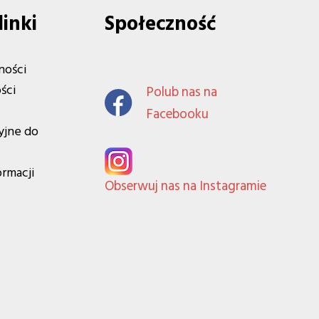
linki
Społeczność
ności
ści
Polub nas na
Facebooku
yjne do
ormacji
Obserwuj nas na Instagramie