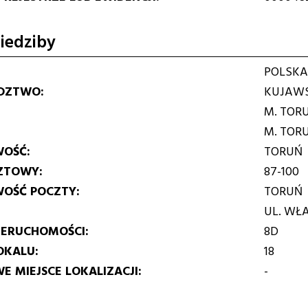
iedziby
POLSKA
DZTWO
KUJAWS
M. TOR
M. TOR
WOŚĆ
TORUŃ
ZTOWY
87-100
WOŚĆ POCZTY
TORUŃ
UL. WŁ
IERUCHOMOŚCI
8D
OKALU
18
E MIEJSCE LOKALIZACJI
-