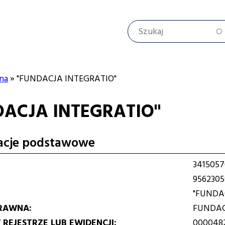
Szukaj
na
"FUNDACJA INTEGRATIO"
DACJA INTEGRATIO"
cyjna
acje podstawowe
3415057
956230
"FUNDA
RAWNA
FUNDA
REJESTRZE LUB EWIDENCJI
0000482