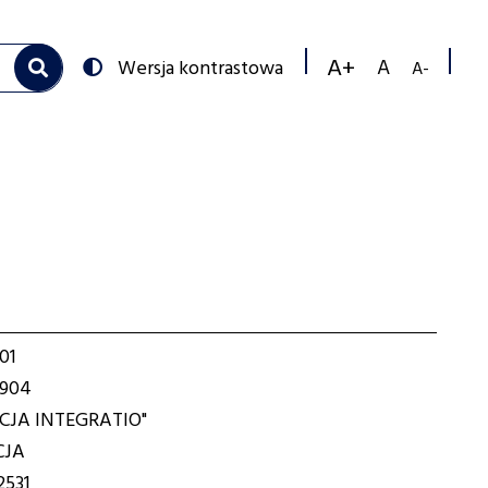
Przełącz
Wersja kontrastowa
na:
Zmniejs
Resetuj
Zwiększ
rozmiar
rozmiar
rozmiar
czcionk
czcionki
czcionki
01
5904
CJA INTEGRATIO"
CJA
531