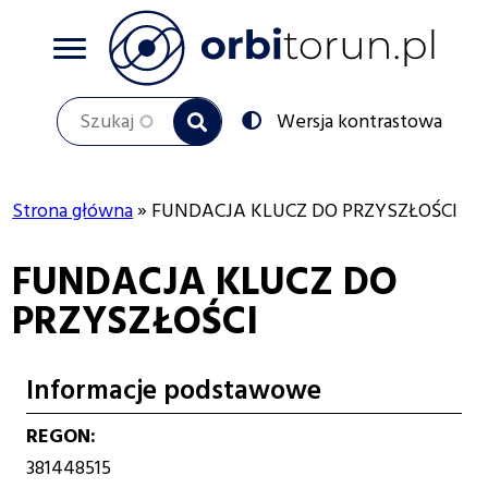
Przejdź
do
treści
Szukaj
Przełącz
Wersja kontrastowa
na:
Strona główna
FUNDACJA KLUCZ DO PRZYSZŁOŚCI
Ścieżka
FUNDACJA KLUCZ DO
nawigacyjna
PRZYSZŁOŚCI
Informacje podstawowe
REGON
381448515