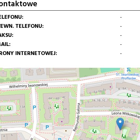
ontaktowe
ELEFONU
-
EWN. TELEFONU
-
AKSU
-
AIL
-
TRONY INTERNETOWEJ
-