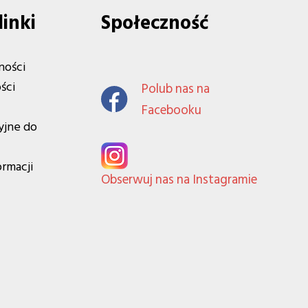
linki
Społeczność
ności
ści
Polub nas na
Facebooku
yjne do
ormacji
Obserwuj nas na Instagramie