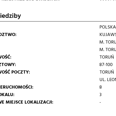
iedziby
POLSKA
DZTWO
KUJAWS
M. TOR
M. TOR
WOŚĆ
TORUŃ
ZTOWY
87-100
WOŚĆ POCZTY
TORUŃ
UL. LE
IERUCHOMOŚCI
8
OKALU
3
E MIEJSCE LOKALIZACJI
-