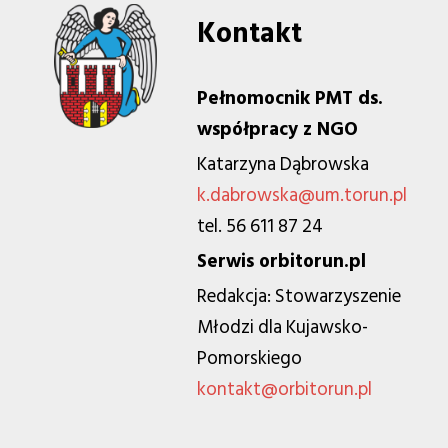
Kontakt
Pełnomocnik PMT ds.
współpracy z NGO
Katarzyna Dąbrowska
k.dabrowska@um.torun.pl
tel. 56 611 87 24
Serwis orbitorun.pl
Redakcja: Stowarzyszenie
Młodzi dla Kujawsko-
Pomorskiego
kontakt@orbitorun.pl