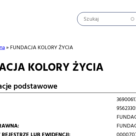
Szukaj
na
FUNDACJA KOLORY ŻYCIA
ACJA KOLORY ŻYCIA
cyjna
acje podstawowe
3690061
9562330
FUNDAC
RAWNA
FUNDA
REJESTRZE LUB EWIDENCJI
000070