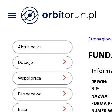
Przejdź
do
treści
Strona głów
Ścieżka
Aktualności
Show
FUND
nawiga
Dotacje
Show
Inform
Współpraca
Show
REGON
NIP
Partnerstwo
Show
NAZWA
FORMA P
Baza
Show
NUMER W 