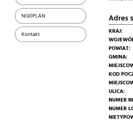
NGOPLAN
Show
Adres s
KRAJ
Kontakt
Show
WOJEWÓ
POWIAT
GMINA
MIEJSCO
KOD POC
MIEJSCO
ULICA
NUMER N
NUMER L
NIETYPOW