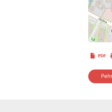
PDF
Peł