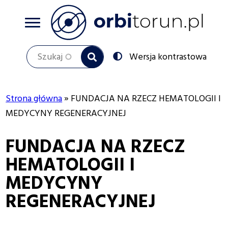
Przejdź
do
treści
Szukaj
Przełącz
Wersja kontrastowa
na:
Strona główna
FUNDACJA NA RZECZ HEMATOLOGII I
Ścieżka
MEDYCYNY REGENERACYJNEJ
nawigacyjna
FUNDACJA NA RZECZ
HEMATOLOGII I
MEDYCYNY
REGENERACYJNEJ