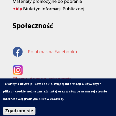
Materiały promocyjne do pobrania
Biuletyn Informacji Publicznej
Społeczność
Polub nas na Facebooku
Obserwuj nas na Instagramie
Ta witryna używa plików cookie. Więcej informacji o używanych
plikach cookie można znaleźć
tutaj
oraz w stopce na naszej stronie
internetowej (Polityka plików cookies).
© orbiToruń.pl - Miasto, ludzie, organizacje
Zgadzam się
Projekt i wykonanie: