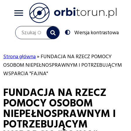
Przejdź
do
treści
Szukaj
Przełącz
Wersja kontrastowa
na:
Strona główna
FUNDACJA NA RZECZ POMOCY
Ścieżka
OSOBOM NIEPEŁNOSPRAWNYM I POTRZEBUJĄCYM
WSPARCIA "FAJNA"
nawigacyjna
FUNDACJA NA RZECZ
POMOCY OSOBOM
NIEPEŁNOSPRAWNYM I
POTRZEBUJĄCYM