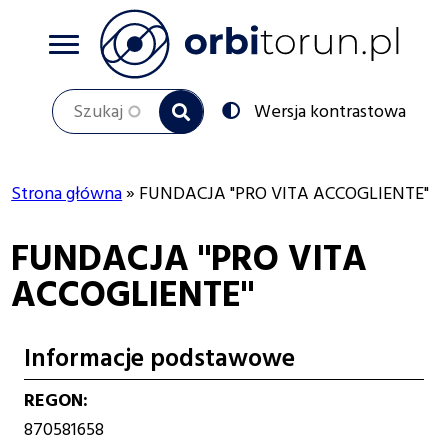
Przejdź
do
treści
Szukaj
Przełącz
Wersja kontrastowa
na:
Strona główna
FUNDACJA "PRO VITA ACCOGLIENTE"
Ścieżka
FUNDACJA "PRO VITA
nawigacyjna
ACCOGLIENTE"
Informacje podstawowe
REGON
870581658