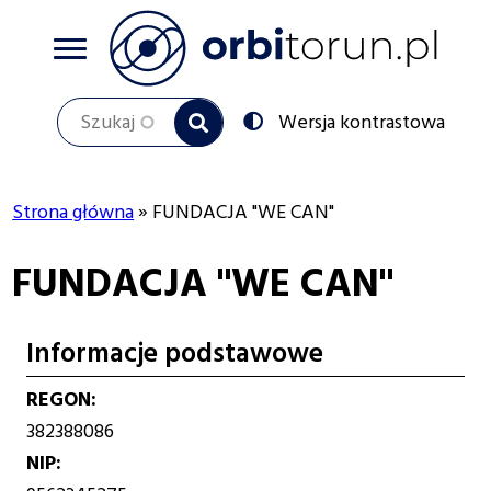
Przejdź
do
treści
Szukaj
Przełącz
Wersja kontrastowa
na:
Strona główna
FUNDACJA "WE CAN"
Ścieżka
FUNDACJA "WE CAN"
nawigacyjna
Informacje podstawowe
REGON
382388086
NIP