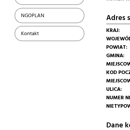
NGOPLAN
Show
Adres s
KRAJ
Kontakt
Show
WOJEWÓ
POWIAT
GMINA
MIEJSCO
KOD POC
MIEJSCO
ULICA
NUMER N
NIETYPOW
Dane k