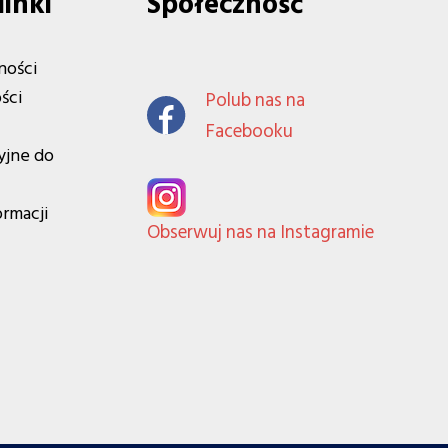
linki
Społeczność
ności
ści
Polub nas na
Facebooku
yjne do
ormacji
Obserwuj nas na Instagramie