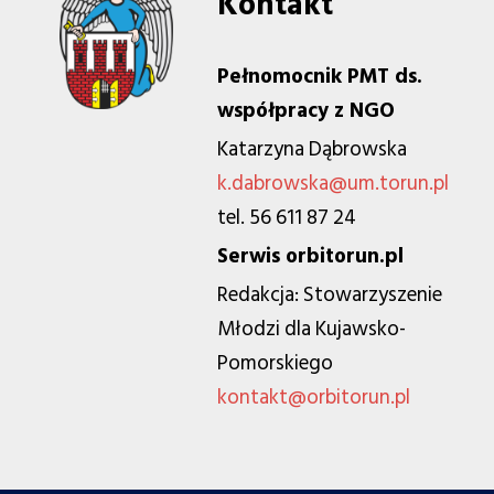
Kontakt
Pełnomocnik PMT ds.
współpracy z NGO
Katarzyna Dąbrowska
k.dabrowska@um.torun.pl
tel. 56 611 87 24
Serwis orbitorun.pl
Redakcja: Stowarzyszenie
Młodzi dla Kujawsko-
Pomorskiego
kontakt@orbitorun.pl