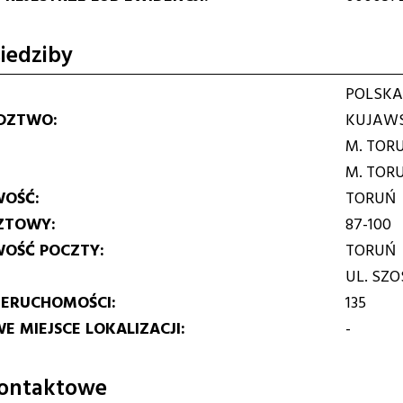
iedziby
POLSKA
DZTWO
KUJAWS
M. TOR
M. TOR
WOŚĆ
TORUŃ
ZTOWY
87-100
WOŚĆ POCZTY
TORUŃ
UL. SZ
IERUCHOMOŚCI
135
E MIEJSCE LOKALIZACJI
-
ontaktowe