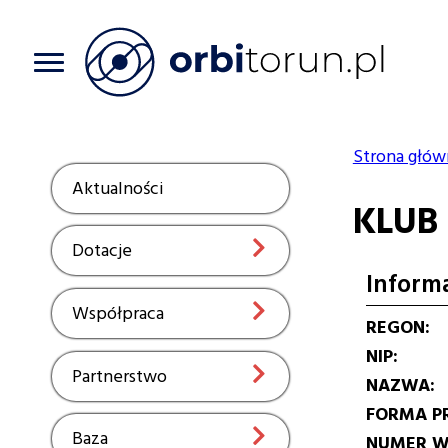
Przejdź
do
treści
Strona głów
Ścieżka
Aktualności
Show
KLUB
nawiga
Dotacje
Show
Inform
Współpraca
Show
REGON
NIP
Partnerstwo
Show
NAZWA
FORMA P
Baza
Show
NUMER W 