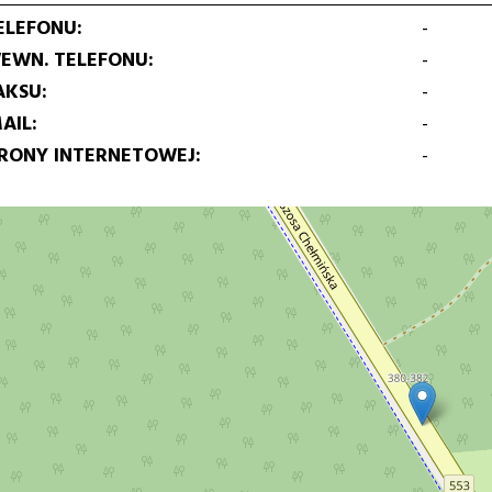
ELEFONU
-
EWN. TELEFONU
-
AKSU
-
AIL
-
TRONY INTERNETOWEJ
-