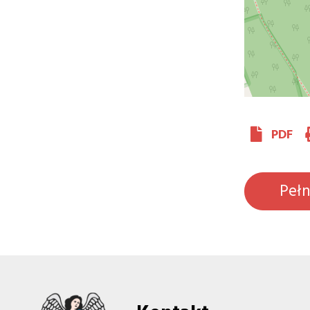
PDF
Peł