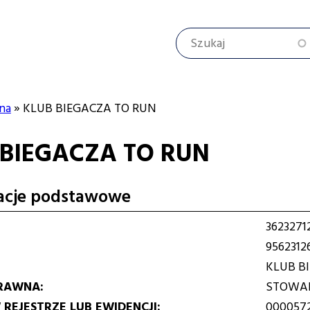
Szukaj
na
KLUB BIEGACZA TO RUN
 BIEGACZA TO RUN
cyjna
acje podstawowe
3623271
9562312
KLUB B
RAWNA
STOWAR
REJESTRZE LUB EWIDENCJI
000057