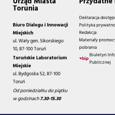
Urząd Miasta
Przydatne 
Torunia
Deklaracja dostęp
Biuro Dialogu i Innowacji
Polityka prywatno
Redakcja
Miejskich
Materiały promoc
ul. Wały gen. Sikorskiego
pobrania
10, 87-100 Toruń
Biuletyn Inf
Toruńskie Laboratorium
Publicznej
Miejskie
ul. Bydgoska 52, 87-100
Toruń
Od poniedziałku do piątku
w godzinach
7.30-15.30