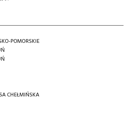
KO-POMORSKIE
UŃ
UŃ
OSA CHEŁMIŃSKA