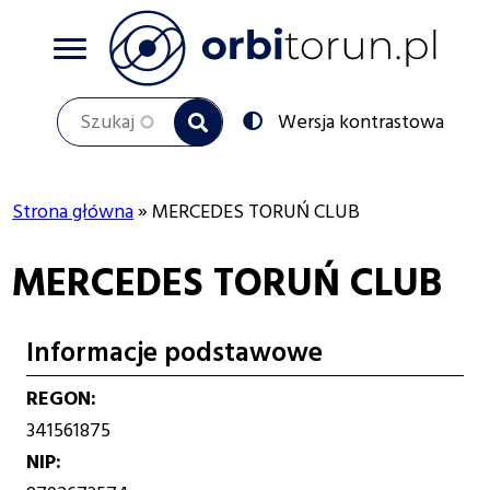
Przejdź
do
treści
Szukaj
Przełącz
Wersja kontrastowa
na:
Strona główna
MERCEDES TORUŃ CLUB
Ścieżka
MERCEDES TORUŃ CLUB
nawigacyjna
Informacje podstawowe
REGON
341561875
NIP