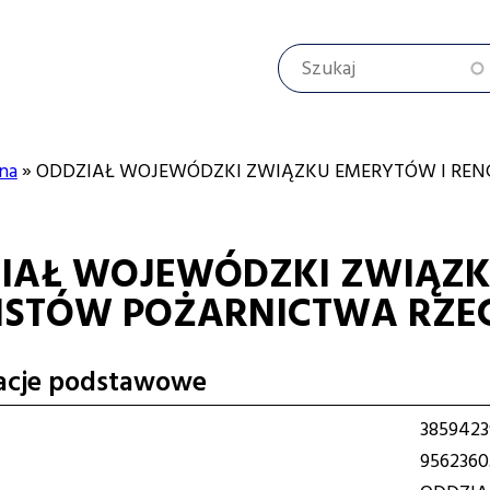
Szukaj
na
ODDZIAŁ WOJEWÓDZKI ZWIĄZKU EMERYTÓW I REN
cyjna
IAŁ WOJEWÓDZKI ZWIĄZK
ISTÓW POŻARNICTWA RZEC
acje podstawowe
3859423
9562360