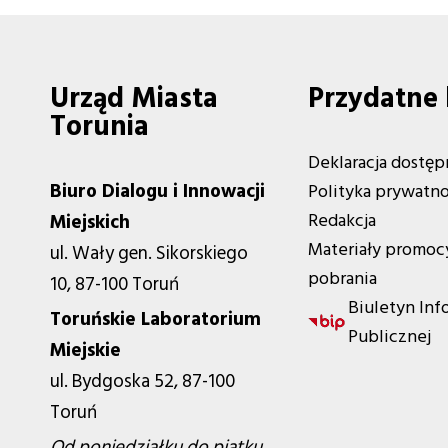
Urząd Miasta
Przydatne 
Torunia
Deklaracja dostęp
Biuro Dialogu i Innowacji
Polityka prywatno
Redakcja
Miejskich
Materiały promoc
ul. Wały gen. Sikorskiego
pobrania
10, 87-100 Toruń
Biuletyn Inf
Toruńskie Laboratorium
Publicznej
Miejskie
ul. Bydgoska 52, 87-100
Toruń
Od poniedziałku do piątku