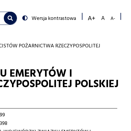
Przełącz
Wersja kontrastowa
na:
Zmniejs
Resetuj
Zwiększ
rozmiar
rozmiar
rozmiar
czcionk
czcionki
czcionki
CISTÓW POŻARNICTWA RZECZYPOSPOLITEJ
U EMERYTÓW I
ZYPOSPOLITEJ POLSKIEJ
99
398