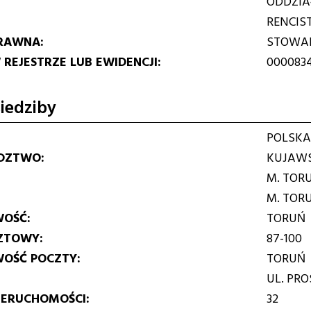
ODDZIA
RENCIS
RAWNA
STOWAR
REJESTRZE LUB EWIDENCJI
000083
iedziby
POLSKA
DZTWO
KUJAWS
M. TOR
M. TOR
WOŚĆ
TORUŃ
ZTOWY
87-100
WOŚĆ POCZTY
TORUŃ
UL. PR
IERUCHOMOŚCI
32