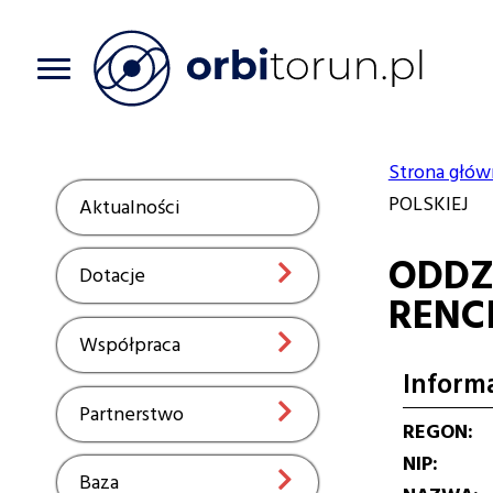
Przejdź
do
treści
Strona głów
Ścieżka
POLSKIEJ
Aktualności
Show
nawiga
ODDZ
Dotacje
Show
RENC
Współpraca
Show
Inform
Partnerstwo
Show
REGON
NIP
Baza
Show