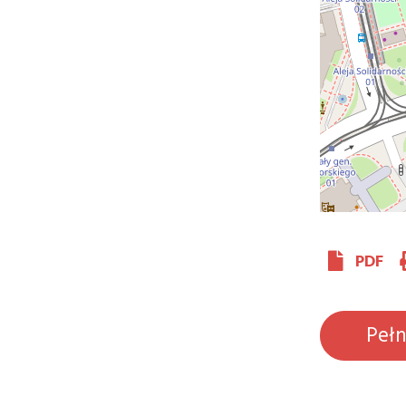
PDF
Peł