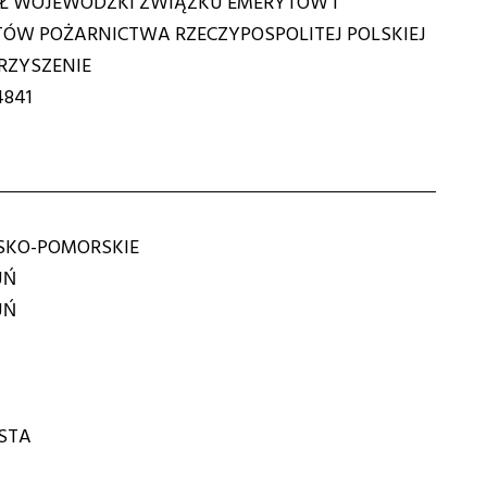
Ł WOJEWÓDZKI ZWIĄZKU EMERYTÓW I
TÓW POŻARNICTWA RZECZYPOSPOLITEJ POLSKIEJ
ZYSZENIE
4841
KO-POMORSKIE
UŃ
UŃ
OSTA