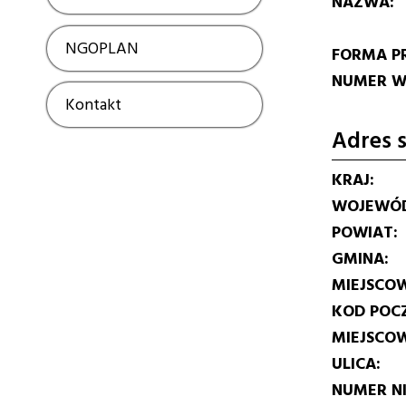
NAZWA
NGOPLAN
Show
FORMA P
NUMER W 
Kontakt
Show
Adres s
KRAJ
WOJEWÓ
POWIAT
GMINA
MIEJSCO
KOD POC
MIEJSCO
ULICA
NUMER N