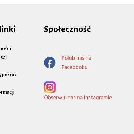
linki
Społeczność
ności
ści
Polub nas na
Facebooku
yjne do
ormacji
Obserwuj nas na Instagramie