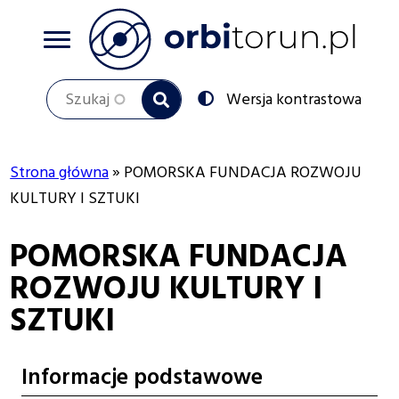
Przejdź
do
treści
Szukaj
Przełącz
Wersja kontrastowa
na:
Strona główna
POMORSKA FUNDACJA ROZWOJU
Ścieżka
KULTURY I SZTUKI
nawigacyjna
POMORSKA FUNDACJA
ROZWOJU KULTURY I
SZTUKI
Informacje podstawowe