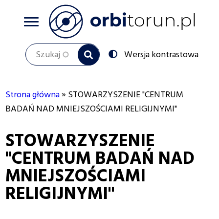
Przejdź
do
treści
Szukaj
Przełącz
Wersja kontrastowa
na:
Strona główna
STOWARZYSZENIE "CENTRUM
Ścieżka
BADAŃ NAD MNIEJSZOŚCIAMI RELIGIJNYMI"
nawigacyjna
STOWARZYSZENIE
"CENTRUM BADAŃ NAD
MNIEJSZOŚCIAMI
RELIGIJNYMI"