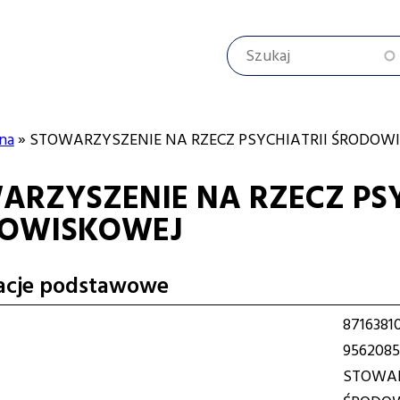
Szukaj
na
STOWARZYSZENIE NA RZECZ PSYCHIATRII ŚRODOW
ARZYSZENIE NA RZECZ PSY
cyjna
OWISKOWEJ
acje podstawowe
8716381
9562085
STOWAR