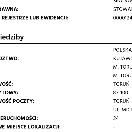
ŚRODO
RAWNA
STOWAR
REJESTRZE LUB EWIDENCJI
000012
iedziby
POLSKA
DZTWO
KUJAWS
M. TOR
M. TOR
WOŚĆ
TORUŃ
ZTOWY
87-100
WOŚĆ POCZTY
TORUŃ
UL. MIC
IERUCHOMOŚCI
24
E MIEJSCE LOKALIZACJI
-