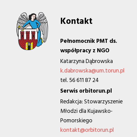
Kontakt
Pełnomocnik PMT ds.
współpracy z NGO
Katarzyna Dąbrowska
k.dabrowska@um.torun.pl
tel. 56 611 87 24
Serwis orbitorun.pl
Redakcja: Stowarzyszenie
Młodzi dla Kujawsko-
Pomorskiego
kontakt@orbitorun.pl