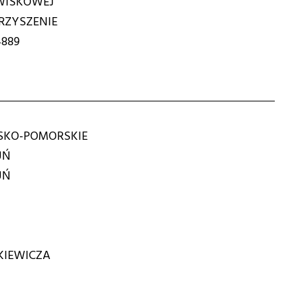
WISKOWEJ
ZYSZENIE
4889
KO-POMORSKIE
UŃ
UŃ
KIEWICZA