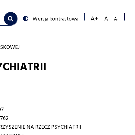
Przełącz
Wersja kontrastowa
na:
Zmniejs
Resetuj
Zwiększ
rozmiar
rozmiar
rozmiar
czcionk
czcionki
czcionki
ISKOWEJ
CHIATRII
07
762
ZYSZENIE NA RZECZ PSYCHIATRII