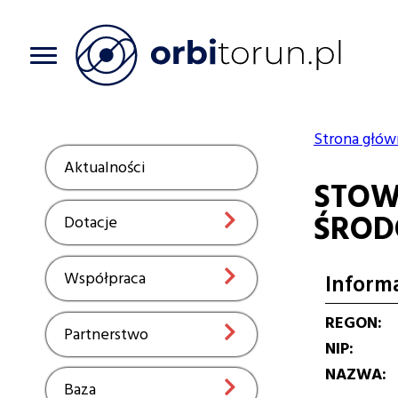
Przejdź
do
treści
Strona głów
Ścieżka
Aktualności
Show
STOW
nawiga
ŚROD
Dotacje
Show
Współpraca
Show
Inform
REGON
Partnerstwo
Show
NIP
NAZWA
Baza
Show