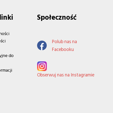
linki
Społeczność
ności
ści
Polub nas na
Facebooku
yjne do
ormacji
Obserwuj nas na Instagramie