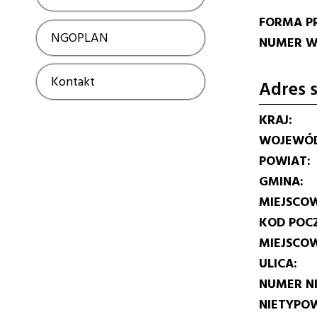
FORMA P
NGOPLAN
Show
NUMER W 
Kontakt
Show
Adres s
KRAJ
WOJEWÓ
POWIAT
GMINA
MIEJSCO
KOD POC
MIEJSCO
ULICA
NUMER N
NIETYPOW