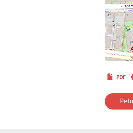
PDF
Peł