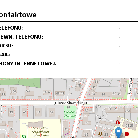
ontaktowe
ELEFONU
-
EWN. TELEFONU
-
AKSU
-
AIL
-
TRONY INTERNETOWEJ
-