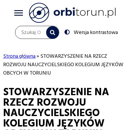
Przejdź
do
treści
Szukaj
Przełącz
Wersja kontrastowa
na:
Strona główna
STOWARZYSZENIE NA RZECZ
Ścieżka
ROZWOJU NAUCZYCIELSKIEGO KOLEGIUM JĘZYKÓW
OBCYCH W TORUNIU
nawigacyjna
STOWARZYSZENIE NA
RZECZ ROZWOJU
NAUCZYCIELSKIEGO
KOLEGIUM JĘZYKÓW